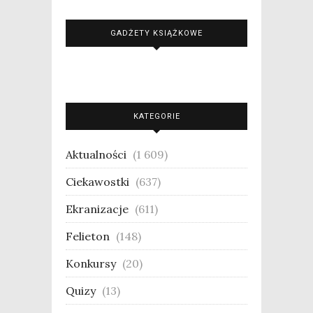
GADŻETY KSIĄŻKOWE
KATEGORIE
Aktualności
(1 609)
Ciekawostki
(637)
Ekranizacje
(611)
Felieton
(148)
Konkursy
(20)
Quizy
(13)