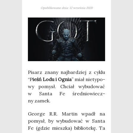
Opublikowano dnia: 12 września 2020
Pisarz zna­ny naj­bar­dziej z cyklu
“P
ieśń Lodu i Ognia
” miał nie­ty­po­
wy pomysł. Chciał wybu­do­wać
w San­ta Fe śre­dnio­wiecz­
ny zamek.
Geo­r­ge R.R. Mar­tin wpadł na
pomysł, by wybu­do­wać w San­ta
Fe (gdzie miesz­ka) biblio­te­kę. Ta