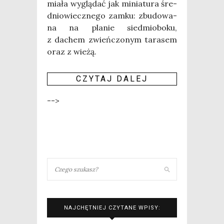
mia­ła wyglą­dać jak minia­tu­ra śre­
dnio­wiecz­ne­go zam­ku: zbu­do­wa­
na na pla­nie sied­mio­bo­ku,
z dachem zwień­czo­nym tara­sem
oraz z wie­żą.
CZY­TAJ DALEJ
-->
NAJCHĘTNIEJ CZYTANE WPISY: