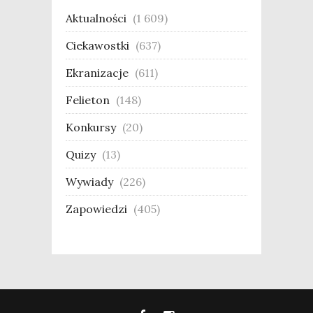
Aktualności
(1 609)
Ciekawostki
(637)
Ekranizacje
(611)
Felieton
(148)
Konkursy
(20)
Quizy
(13)
Wywiady
(226)
Zapowiedzi
(405)