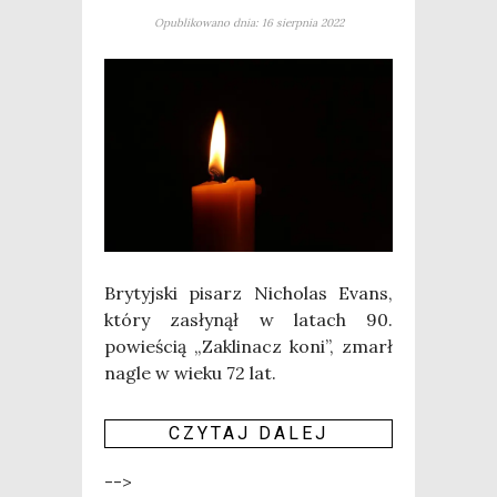
Opublikowano dnia: 16 sierpnia 2022
Bry­tyj­ski pisarz Nicho­las Evans,
któ­ry zasły­nął w latach 90.
powie­ścią „Zakli­nacz koni”, zmarł
nagle w wie­ku 72 lat.
CZY­TAJ DALEJ
-->