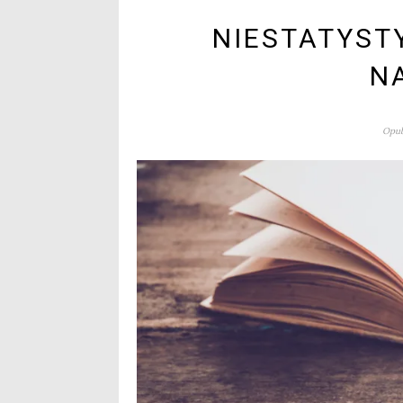
NIESTATYST
N
Opub