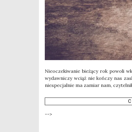
Nie­ocze­ki­wa­nie bie­żą­cy rok powo­li 
wydaw­ni­czy wciąż nie koń­czy nas zaska­
nie­spe­cjal­nie ma zamiar nam, czy­tel­ni
C
-->