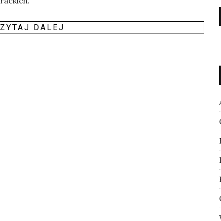
­rac­kich.
ZY­TAJ DALEJ