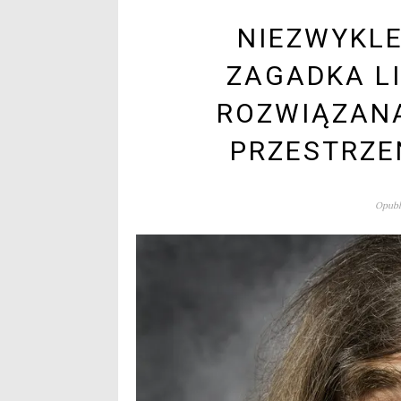
NIEZWYKL
ZAGADKA L
ROZWIĄZANA
PRZESTRZE
Opubli