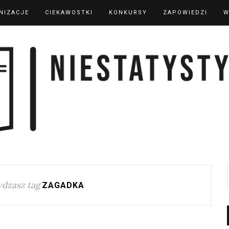
NIZACJE
CIEKAWOSTKI
KONKURSY
ZAPOWIEDZI
W
dzasz tag
ZAGADKA