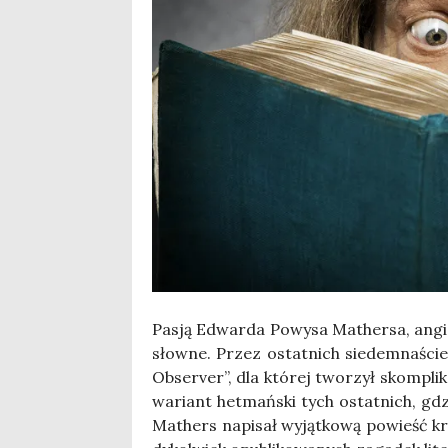
Pasją Edwar­da Powy­sa Mather­sa, angiel­
słow­ne. Przez ostat­nich sie­dem­na­ście 
Obse­rver”, dla któ­rej two­rzył skom­pli­
wariant het­mań­ski tych ostat­nich, gdz
Mathers napi­sał wyjąt­ko­wą powieść kry­m