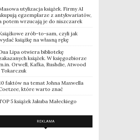
Masowa utylizacja książek. Firmy AI
skupują egzemplarze z antykwariatów,
a potem wrzucają je do niszczarek
Książkowe zrób-to-sam, czyli jak
wydać książkę na własną rękę
Dua Lipa otwiera bibliotekę
zakazanych książek. W księgozbiorze
m.in. Orwell, Kafka, Rushdie, Atwood
i Tokarczuk
10 faktów na temat Johna Maxwella
Coetzee, które warto znać
TOP 5 książek Jakuba Małeckiego
REKLAMA