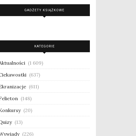
GADŻETY KSIĄŻKOWE
KATEGORIE
Aktualności
(1 609)
Ciekawostki
(637)
Ekranizacje
(611)
Felieton
(148)
Konkursy
(20)
Quizy
(13)
Wywiady
(226)