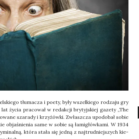
skie­go tłu­ma­cza i poety, były wszel­kie­go rodza­ju gry
lat życia pra­co­wał w redak­cji bry­tyj­skiej gaze­ty „The
ko­wa­ne sza­ra­dy i krzy­żów­ki. Zwłasz­cza upodo­bał sobie
ie obja­śnie­nia same w sobie są łami­głów­ka­mi. W 1934
i­nal­ną, któ­ra sta­ła się jed­ną z naj­trud­niej­szych kie­