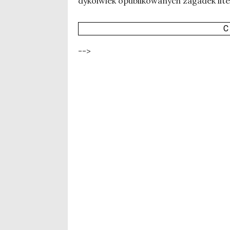
dy­kol­wiek opu­bli­ko­wa­nych zaga­dek lite
C
-->