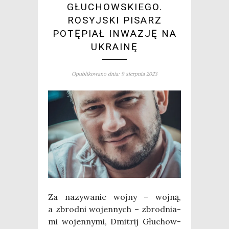
GŁUCHOWSKIEGO.
ROSYJSKI PISARZ
POTĘPIAŁ INWAZJĘ NA
UKRAINĘ
Opublikowano dnia: 9 sierpnia 2023
Za nazy­wa­nie woj­ny – woj­ną,
a zbrod­ni wojen­nych – zbrod­nia­
mi wojen­ny­mi, Dmi­trij Głu­chow­