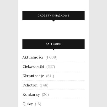
GADŻETY KSIĄŻKOWE
KATEGORIE
Aktualności
(1 609)
Ciekawostki
(637)
Ekranizacje
(611)
Felieton
(148)
Konkursy
(20)
Quizy
(13)