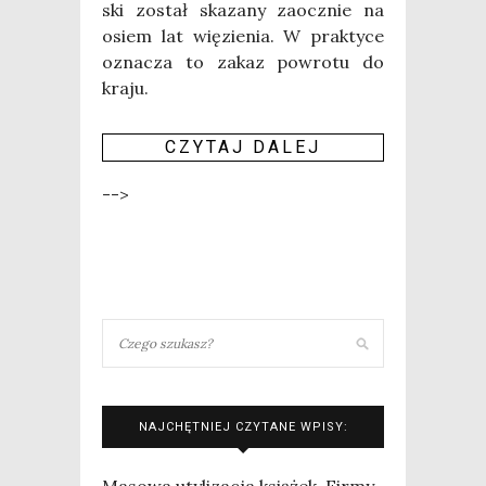
ski został ska­za­ny zaocz­nie na
osiem lat wię­zie­nia. W prak­ty­ce
ozna­cza to zakaz powro­tu do
kra­ju.
CZY­TAJ DALEJ
-->
NAJCHĘTNIEJ CZYTANE WPISY:
Masowa utylizacja książek. Firmy