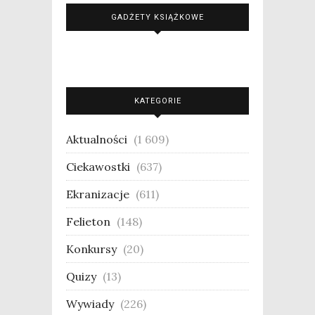
GADŻETY KSIĄŻKOWE
KATEGORIE
Aktualności
(1 609)
Ciekawostki
(637)
Ekranizacje
(611)
Felieton
(148)
Konkursy
(20)
Quizy
(13)
Wywiady
(226)