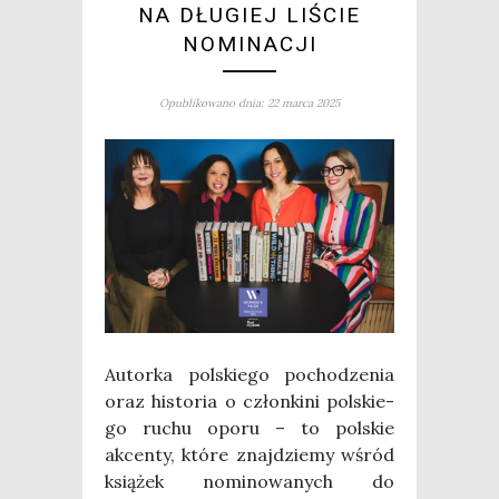
NA DŁUGIEJ LIŚCIE
NOMINACJI
Opublikowano dnia: 22 marca 2025
Autor­ka pol­skie­go pocho­dze­nia
oraz histo­ria o człon­ki­ni pol­skie­
go ruchu opo­ru – to pol­skie
akcen­ty, któ­re znaj­dzie­my wśród
ksią­żek nomi­no­wa­nych do