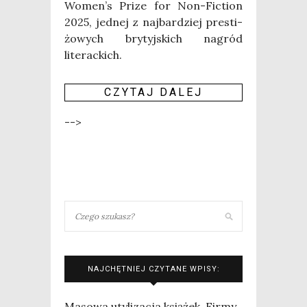
Women’s Pri­ze for Non-Fic­tion
2025, jed­nej z naj­bar­dziej pre­sti­
żo­wych bry­tyj­skich nagród
literackich.
CZY­TAJ DALEJ
-->
NAJCHĘTNIEJ CZYTANE WPISY:
Masowa utylizacja książek. Firmy