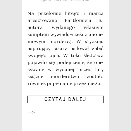
Opublikowano dnia: 27 czerwca 2021
Na prze­ło­mie lute­go i mar­ca
aresz­to­wa­no Bar­tło­mie­ja S.,
auto­ra wyda­ne­go wła­snym
sump­tem wywia­du-rze­ki z ano­ni­
mo­wym mor­der­cą. W stycz­niu
aspi­ru­ją­cy pisarz usi­ło­wał zabić
swo­je­go ojca. W toku śledz­twa
poja­wi­ło się podej­rze­nie, że opi­
sy­wa­ne w wyda­nej przed laty
książ­ce mor­der­stwo zosta­ło
rów­nież popeł­nio­ne przez nie­go.
CZY­TAJ DALEJ
-->