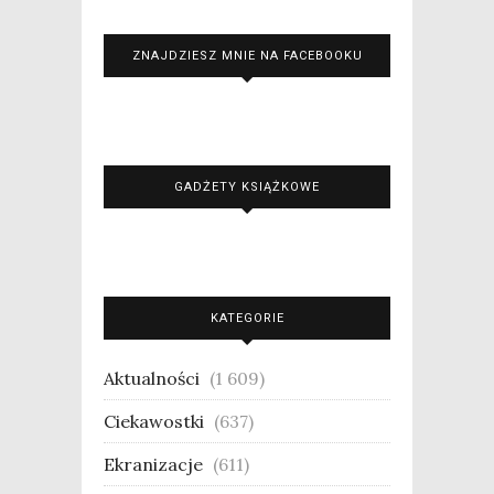
ZNAJDZIESZ MNIE NA FACEBOOKU
GADŻETY KSIĄŻKOWE
KATEGORIE
Aktualności
(1 609)
Ciekawostki
(637)
Ekranizacje
(611)