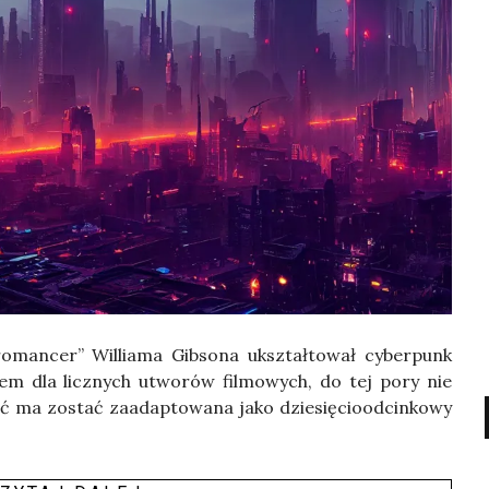
o­man­cer” Wil­lia­ma Gib­so­na ukształ­to­wał cyber­punk
rem dla licz­nych utwo­rów fil­mo­wych, do tej pory nie
ść ma zostać zaadap­to­wa­na jako dzie­się­cio­od­cin­ko­wy