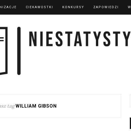
NIZACJE
CIEKAWOSTKI
KONKURSY
ZAPOWIEDZI
W
sz tag
WILLIAM GIBSON