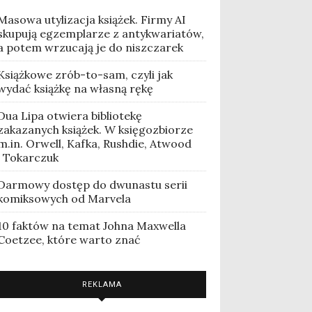
Masowa utylizacja książek. Firmy AI
skupują egzemplarze z antykwariatów,
a potem wrzucają je do niszczarek
Książkowe zrób-to-sam, czyli jak
wydać książkę na własną rękę
Dua Lipa otwiera bibliotekę
zakazanych książek. W księgozbiorze
m.in. Orwell, Kafka, Rushdie, Atwood
i Tokarczuk
Darmowy dostęp do dwunastu serii
komiksowych od Marvela
10 faktów na temat Johna Maxwella
Coetzee, które warto znać
REKLAMA