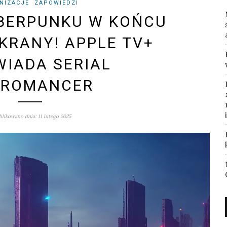
NIZACJE
ZAPOWIEDZI
BERPUNKU W KOŃCU
EKRANY! APPLE TV+
IADA SERIAL
UROMANCER
likowano dnia: 11 lutego 2025