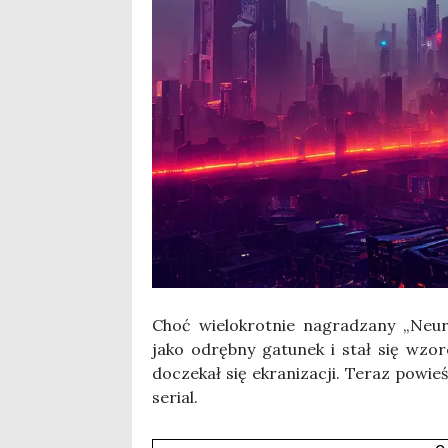
Choć wie­lo­krot­nie nagra­dza­ny „Neu­r
jako odręb­ny gatu­nek i stał się wzo­
docze­kał się ekra­ni­za­cji. Teraz powie
serial.