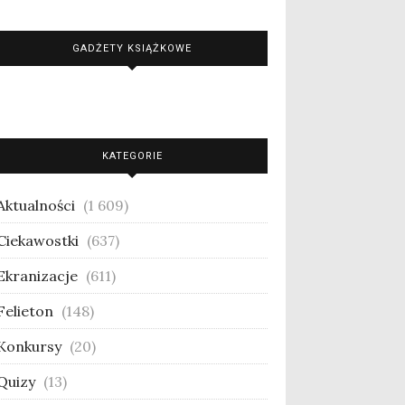
GADŻETY KSIĄŻKOWE
KATEGORIE
Aktualności
(1 609)
Ciekawostki
(637)
Ekranizacje
(611)
Felieton
(148)
Konkursy
(20)
Quizy
(13)