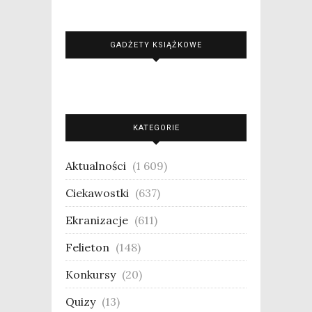
GADŻETY KSIĄŻKOWE
KATEGORIE
Aktualności
(1 609)
Ciekawostki
(637)
Ekranizacje
(611)
Felieton
(148)
Konkursy
(20)
Quizy
(13)