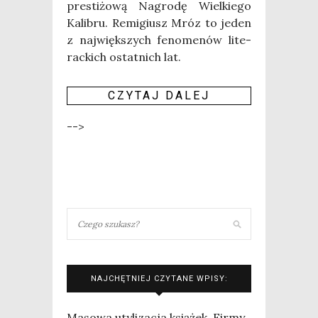
pre­sti­żo­wą Nagro­dę Wiel­kie­go
Kali­bru. Remi­giusz Mróz to jeden
z naj­więk­szych feno­me­nów lite­
rac­kich ostat­nich lat.
CZY­TAJ DALEJ
-->
NAJCHĘTNIEJ CZYTANE WPISY:
Masowa utylizacja książek. Firmy