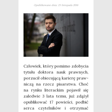
Opublikowano dnia: 23 listopada 2016
Czło­wiek, któ­ry pomi­mo zdo­by­cia
tytu­łu dok­to­ra nauk praw­nych,
porzu­cił obie­cu­ją­cą karie­rę praw­
ni­czą na rzecz pisar­stwa. Choć
na ryn­ku lite­rac­kim poja­wił się
zale­d­wie 3 lata temu, już zdą­żył
opu­bli­ko­wać 17 powie­ści, pod­bić
ser­ca czy­tel­ni­ków i otrzy­mać