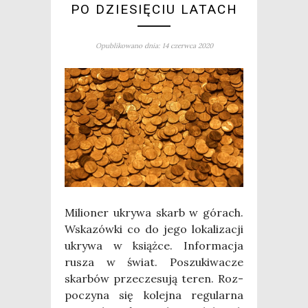
PO DZIESIĘCIU LATACH
Opublikowano dnia: 14 czerwca 2020
Milio­ner ukry­wa skarb w górach.
Wska­zów­ki co do jego loka­li­za­cji
ukry­wa w książ­ce. Infor­ma­cja
rusza w świat. Poszu­ki­wa­cze
skar­bów prze­cze­su­ją teren. Roz­
po­czy­na się kolej­na regu­lar­na