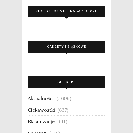
ZNAJDZIESZ MNIE NA FACEBOOKU
GADŻETY KSIĄŻKOWE
KATEGORIE
Aktualności
(1 609)
Ciekawostki
(637)
Ekranizacje
(611)
Felieton
(148)