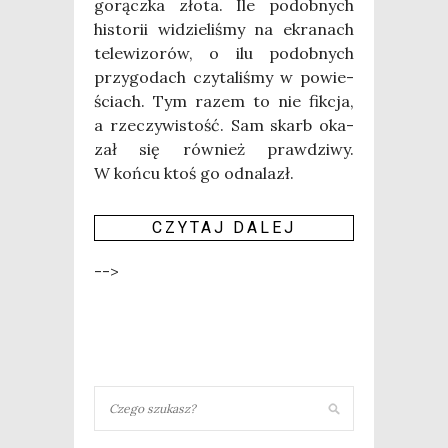
gorącz­ka zło­ta. Ile podob­nych
histo­rii widzie­li­śmy na ekra­nach
tele­wi­zo­rów, o ilu podob­nych
przy­go­dach czy­ta­li­śmy w powie­
ściach. Tym razem to nie fik­cja,
a rze­czy­wi­stość. Sam skarb oka­
zał się rów­nież praw­dzi­wy.
W koń­cu ktoś go odna­lazł.
CZY­TAJ DALEJ
-->