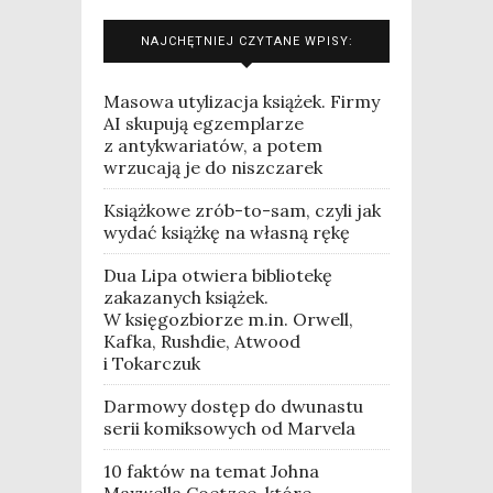
NAJCHĘTNIEJ CZYTANE WPISY:
Masowa utylizacja książek. Firmy
AI skupują egzemplarze
z antykwariatów, a potem
wrzucają je do niszczarek
Książkowe zrób-to-sam, czyli jak
wydać książkę na własną rękę
Dua Lipa otwiera bibliotekę
zakazanych książek.
W księgozbiorze m.in. Orwell,
Kafka, Rushdie, Atwood
i Tokarczuk
Darmowy dostęp do dwunastu
serii komiksowych od Marvela
10 faktów na temat Johna
Maxwella Coetzee, które