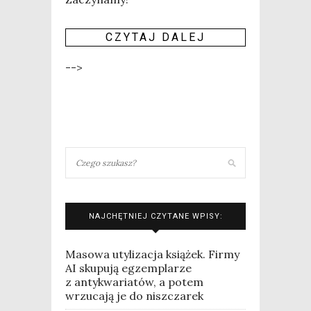
CZY­TAJ DALEJ
-->
NAJCHĘTNIEJ CZYTANE WPISY:
Masowa utylizacja książek. Firmy
AI skupują egzemplarze
z antykwariatów, a potem
wrzucają je do niszczarek