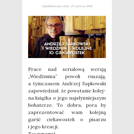
Opublikowano dnia: 21 czerwca 2018
Pra­ce nad seria­lo­wą wer­sją
„Wiedź­mi­na” powo­li rusza­ją,
a tym­cza­sem Andrzej Sap­kow­ski
zapo­wie­dział, że powsta­nie kolej­
na książ­ka o jego naj­słyn­niej­szym
boha­te­rze. To dobra, pora by
zapre­zen­to­wać wam kolej­ną
garść cie­ka­wo­stek o pisa­rzu
i jego kreacji.
Zaczy­na­my!