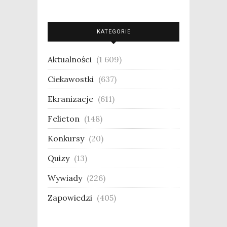
KATEGORIE
Aktualności
(1 609)
Ciekawostki
(637)
Ekranizacje
(611)
Felieton
(148)
Konkursy
(20)
Quizy
(13)
Wywiady
(226)
Zapowiedzi
(405)