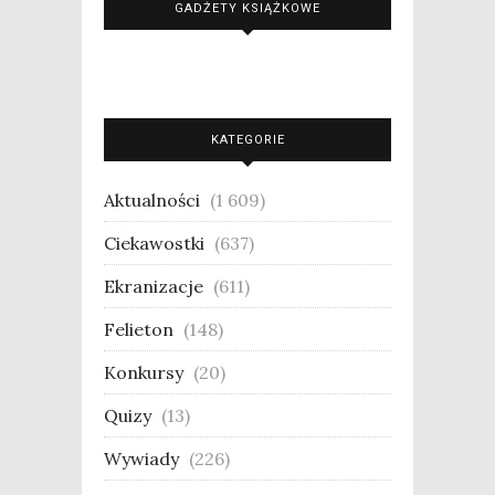
GADŻETY KSIĄŻKOWE
KATEGORIE
Aktualności
(1 609)
Ciekawostki
(637)
Ekranizacje
(611)
Felieton
(148)
Konkursy
(20)
Quizy
(13)
Wywiady
(226)