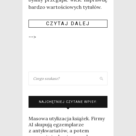
bar­dzo war­to­ścio­wych tytu­łów.
CZY­TAJ DALEJ
-->
NAJCHĘTNIEJ CZYTANE WPISY:
Masowa utylizacja książek. Firmy
AI skupują egzemplarze
z antykwariatów, a potem