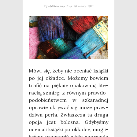
Opublikowano dnia: 20 marca 2021
Mówi się, żeby nie oce­niać książ­ki
po jej okład­ce. Może­my bowiem
tra­fić na pięk­nie opa­ko­wa­ną lite­
rac­ką szmi­rę; z rów­nym praw­do­
po­do­bień­stwem w szka­rad­nej
opra­wie ukry­wać się może praw­
dzi­wa per­ła. Zwłasz­cza ta dru­ga
opcja jest bole­sna. Gdy­by­śmy
oce­nia­li książ­ki po okład­ce, mogli­
by­śmy prze­ga­pić wie­le napraw­dę