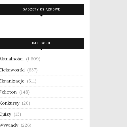
GADŻETY KSIĄŻKOWE
KATEGORIE
Aktualności
(1 609)
Ciekawostki
(637)
Ekranizacje
(611)
Felieton
(148)
Konkursy
(20)
Quizy
(13)
Wywiady
(226)