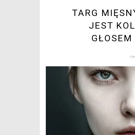
TARG MIĘSN
JEST KO
GŁOSEM
Opu