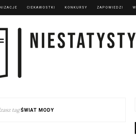
NIZACJE
CIEKAWOSTKI
KONKURSY
ZAPOWIEDZI
W
zasz tag
ŚWIAT MODY