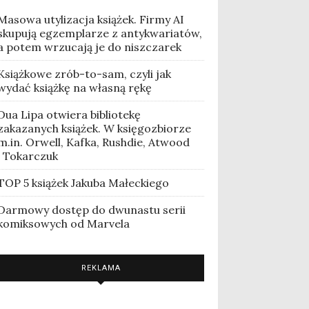
Masowa utylizacja książek. Firmy AI
skupują egzemplarze z antykwariatów,
a potem wrzucają je do niszczarek
Książkowe zrób-to-sam, czyli jak
wydać książkę na własną rękę
Dua Lipa otwiera bibliotekę
zakazanych książek. W księgozbiorze
m.in. Orwell, Kafka, Rushdie, Atwood
i Tokarczuk
TOP 5 książek Jakuba Małeckiego
Darmowy dostęp do dwunastu serii
komiksowych od Marvela
REKLAMA