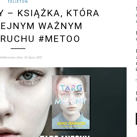
FELIETON
Y – KSIĄŻKA, KTÓRA
LEJNYM WAŻNYM
 RUCHU #METOO
blikowano dnia: 16 lipca 2021