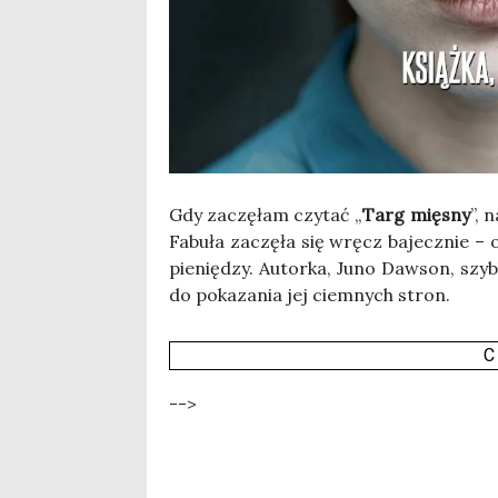
Gdy zaczę­łam czy­tać „
Targ mię­sny
”, 
Fabu­ła zaczę­ła się wręcz bajecz­nie – od
pie­nię­dzy. Autor­ka, Juno Daw­son, szyb­
do poka­za­nia jej ciem­nych stron.
C
-->