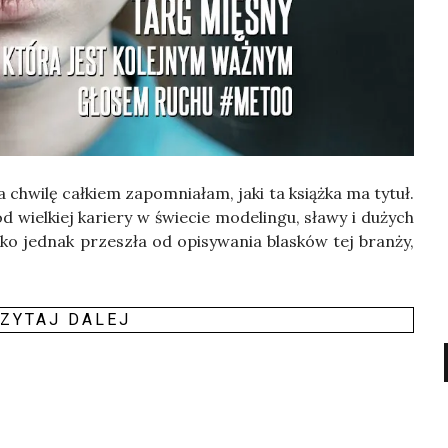
na chwi­lę cał­kiem zapo­mnia­łam, jaki ta książ­ka ma tytuł.
 wiel­kiej karie­ry w świe­cie mode­lin­gu, sła­wy i dużych
ko jed­nak prze­szła od opi­sy­wa­nia bla­sków tej bran­ży,
ZY­TAJ DALEJ