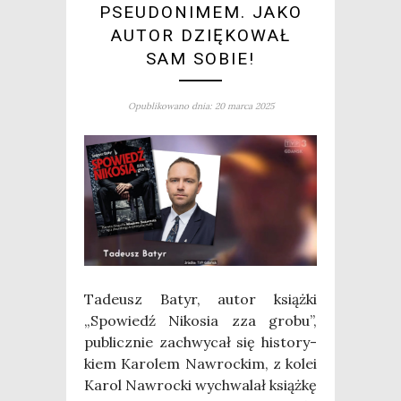
PSEUDONIMEM. JAKO
AUTOR DZIĘKOWAŁ
SAM SOBIE!
Opublikowano dnia: 20 marca 2025
Tade­usz Batyr, autor książ­ki
„Spo­wiedź Niko­sia zza gro­bu”,
publicz­nie zachwy­cał się histo­ry­
kiem Karo­lem Nawroc­kim, z kolei
Karol Nawroc­ki wychwa­lał książ­kę