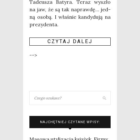
Tade­usza Baty­ra. Teraz wyszło
na jaw, że są tak napraw­dę… jed­
ną oso­bą. I wła­śnie kan­dy­du­ją na
prezydenta.
CZY­TAJ DALEJ
-->
NAJCHĘTNIEJ CZYTANE WPISY:
Masowa utylizacja książek. Firmy