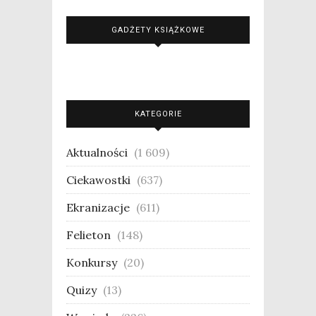
GADŻETY KSIĄŻKOWE
KATEGORIE
Aktualności
(1 609)
Ciekawostki
(637)
Ekranizacje
(611)
Felieton
(148)
Konkursy
(20)
Quizy
(13)