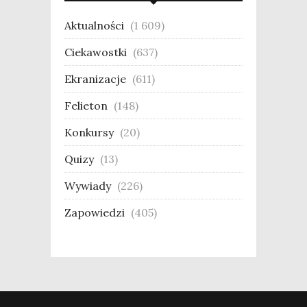
Aktualności
(1 609)
Ciekawostki
(637)
Ekranizacje
(611)
Felieton
(148)
Konkursy
(20)
Quizy
(13)
Wywiady
(226)
Zapowiedzi
(405)