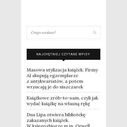
NAJCHĘTNIEJ CZYTANE WPISY:
Masowa utylizacja książek. Firmy
AI skupują egzemplarze
z antykwariatów, a potem
wrzucają je do niszczarek
Książkowe zrób-to-sam, czyli jak
wydać książkę na własną rękę
Dua Lipa otwiera bibliotekę
zakazanych książek.
W księgozbiorze m.in. Orwell,