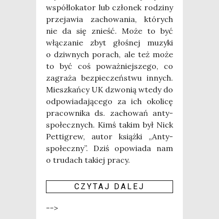
współ­lo­ka­tor lub czło­nek rodzi­ny
prze­ja­wia zacho­wa­nia, któ­rych
nie da się znieść. Może to być
włą­cza­nie zbyt gło­śnej muzy­ki
o dziw­nych porach, ale też może
to być coś poważ­niej­sze­go, co
zagra­ża bez­pie­czeń­stwu innych.
Miesz­kań­cy UK dzwo­nią wte­dy do
odpo­wia­da­ją­ce­go za ich oko­li­cę
pra­cow­ni­ka ds. zacho­wań anty­
spo­łecz­nych. Kimś takim był Nick
Pet­ti­grew, autor książ­ki „Anty­
spo­łecz­ny”. Dziś opo­wia­da nam
o tru­dach takiej pra­cy.
CZY­TAJ DALEJ
-->