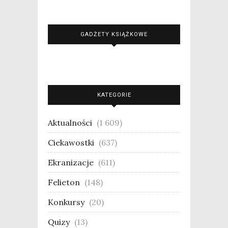
GADŻETY KSIĄŻKOWE
KATEGORIE
Aktualności
(1 609)
Ciekawostki
(637)
Ekranizacje
(611)
Felieton
(148)
Konkursy
(20)
Quizy
(13)