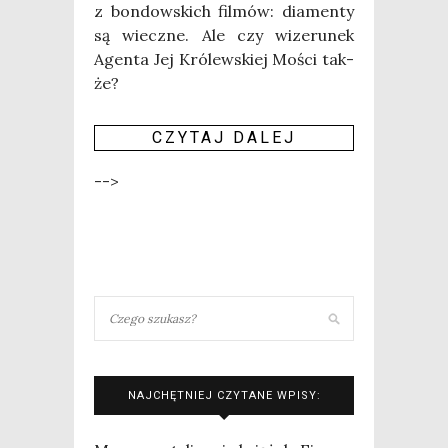
z bon­dow­skich fil­mów: dia­men­ty
są wiecz­ne. Ale czy wize­ru­nek
Agen­ta Jej Kró­lew­skiej Mości tak­
że?
CZY­TAJ DALEJ
-->
NAJCHĘTNIEJ CZYTANE WPISY: