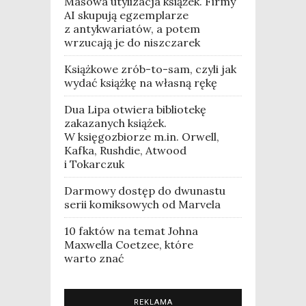
Masowa utylizacja książek. Firmy
AI skupują egzemplarze
z antykwariatów, a potem
wrzucają je do niszczarek
Książkowe zrób-to-sam, czyli jak
wydać książkę na własną rękę
Dua Lipa otwiera bibliotekę
zakazanych książek.
W księgozbiorze m.in. Orwell,
Kafka, Rushdie, Atwood
i Tokarczuk
Darmowy dostęp do dwunastu
serii komiksowych od Marvela
10 faktów na temat Johna
Maxwella Coetzee, które
warto znać
REKLAMA