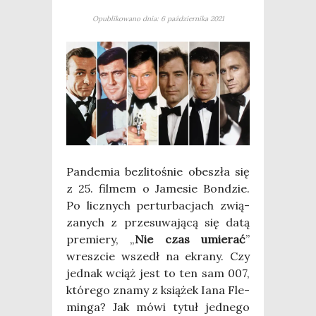
Opublikowano dnia: 6 października 2021
Pan­de­mia bez­li­to­śnie obe­szła się
z 25. fil­mem o Jame­sie Bon­dzie.
Po licz­nych per­tur­ba­cjach zwią­
za­nych z prze­su­wa­ją­cą się datą
pre­mie­ry, „
Nie czas umie­rać
”
wresz­cie wszedł na ekra­ny. Czy
jed­nak wciąż jest to ten sam 007,
któ­re­go zna­my z ksią­żek Iana Fle­
min­ga? Jak mówi tytuł jed­ne­go