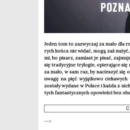
Jeden tom to zazwy­czaj za mało dla regu­l
rych koń­ca nie widać, mogą zaś nużyć, z
mi, bo pisarz, zamiast je pisać, zaj­mu­j
się tra­dy­cyj­ne try­lo­gie, opie­ra­ją­ce
za mało, w sam raz, by nacie­szyć się opo
uwa­gę na pięć wyjąt­ko­wo cie­ka­wych –
zosta­ły wyda­ne w Pol­sce i każ­da z ni
tych fan­ta­stycz­nych opo­wie­ści bez ob
C
-->