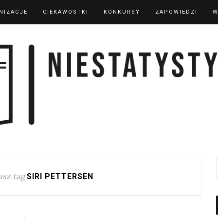
NIZACJE
CIEKAWOSTKI
KONKURSY
ZAPOWIEDZI
W
sz tag
SIRI PETTERSEN