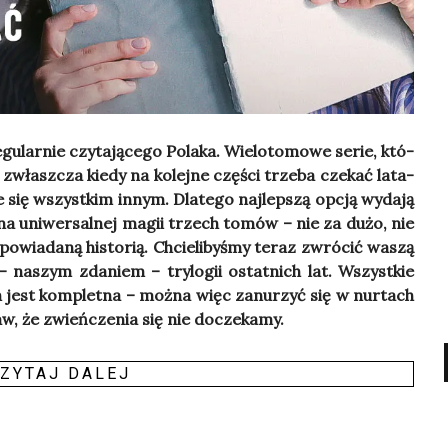
ar­nie czy­ta­ją­ce­go Pola­ka. Wie­lo­to­mo­we serie, któ­
własz­cza kie­dy na kolej­ne czę­ści trze­ba cze­kać lata­
e się wszyst­kim innym. Dla­te­go naj­lep­szą opcją wyda­ją
 się na uni­wer­sal­nej magii trzech tomów – nie za dużo, nie
­wia­da­ną histo­rią. Chcie­li­by­śmy teraz zwró­cić waszą
 naszym zda­niem – try­lo­gii ostat­nich lat. Wszyst­kie
ch jest kom­plet­na – moż­na więc zanu­rzyć się w nur­tach
aw, że zwień­cze­nia się nie docze­ka­my.
ZY­TAJ DALEJ