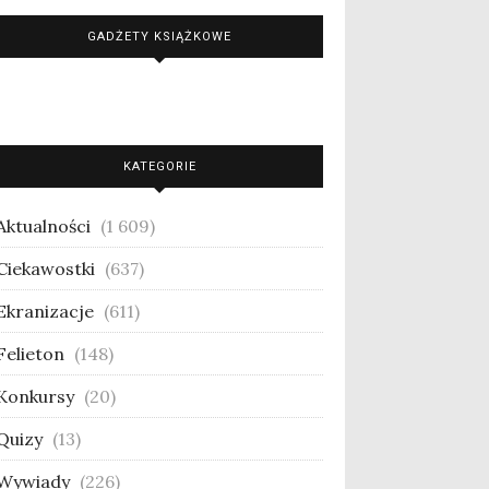
GADŻETY KSIĄŻKOWE
KATEGORIE
Aktualności
(1 609)
Ciekawostki
(637)
Ekranizacje
(611)
Felieton
(148)
Konkursy
(20)
Quizy
(13)
Wywiady
(226)