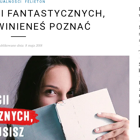
UALNOŚCI
FELIETON
II FANTASTYCZNYCH,
WINIENEŚ POZNAĆ
blikowano dnia: 8 maja 2018