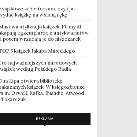
Książkowe zrób-to-sam, czyli jak
wydać książkę na własną rękę
Masowa utylizacja książek. Firmy AI
skupują egzemplarze z antykwariatów,
a potem wrzucają je do niszczarek
TOP 5 książek Jakuba Małeckiego
Sto najważniejszych narodowych
książek według Polskiego Radia
Dua Lipa otwiera bibliotekę
zakazanych książek. W księgozbiorze
m.in. Orwell, Kafka, Rushdie, Atwood
i Tokarczuk
REKLAMA