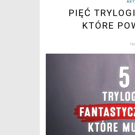
AKT
PIĘĆ TRYLOG
KTÓRE PO
Opu