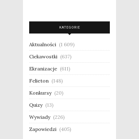
KATEGORIE
Aktualności
(1 609)
Ciekawostki
(637)
Ekranizacje
(611)
Felieton
(148)
Konkursy
(20)
Quizy
(13)
Wywiady
(226)
Zapowiedzi
(405)