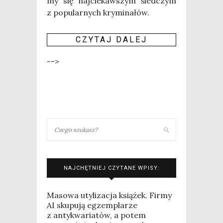
my się naj­cie­kaw­szym śled­czym
z popu­lar­nych kryminałów.
CZY­TAJ DALEJ
-->
NAJCHĘTNIEJ CZYTANE WPISY:
Masowa utylizacja książek. Firmy
AI skupują egzemplarze
z antykwariatów, a potem