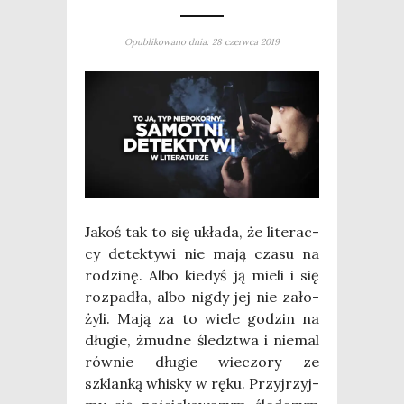
Opublikowano dnia: 28 czerwca 2019
Jakoś tak to się ukła­da, że lite­rac­
cy detek­ty­wi nie mają cza­su na
rodzi­nę. Albo kie­dyś ją mie­li i się
roz­pa­dła, albo nigdy jej nie zało­
ży­li. Mają za to wie­le godzin na
dłu­gie, żmud­ne śledz­twa i nie­mal
rów­nie dłu­gie wie­czo­ry ze
szklan­ką whi­sky w ręku. Przyj­rzyj­