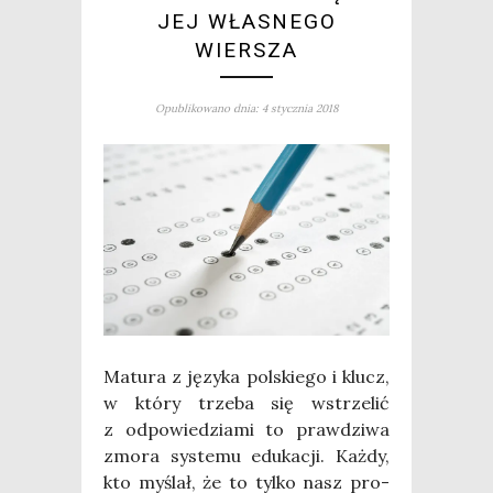
JEJ WŁASNEGO
WIERSZA
Opublikowano dnia: 4 stycznia 2018
Matu­ra z języ­ka pol­skie­go i klucz,
w któ­ry trze­ba się wstrze­lić
z odpo­wie­dzia­mi to praw­dzi­wa
zmo­ra sys­te­mu edu­ka­cji. Każ­dy,
kto myślał, że to tyl­ko nasz pro­