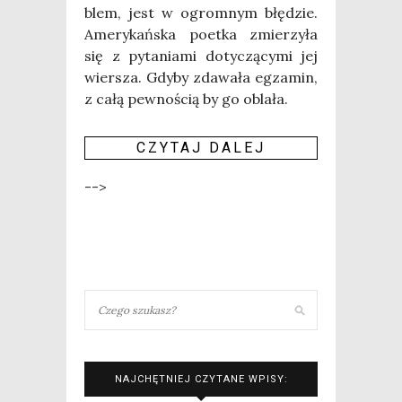
blem, jest w ogrom­nym błę­dzie.
Ame­ry­kań­ska poet­ka zmie­rzy­ła
się z pyta­nia­mi doty­czą­cy­mi jej
wier­sza. Gdy­by zda­wa­ła egza­min,
z całą pew­no­ścią by go obla­ła.
CZY­TAJ DALEJ
-->
NAJCHĘTNIEJ CZYTANE WPISY: