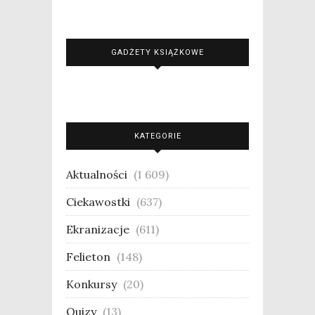
GADŻETY KSIĄŻKOWE
KATEGORIE
Aktualności
(1 609)
Ciekawostki
(637)
Ekranizacje
(611)
Felieton
(148)
Konkursy
(20)
Quizy
(13)