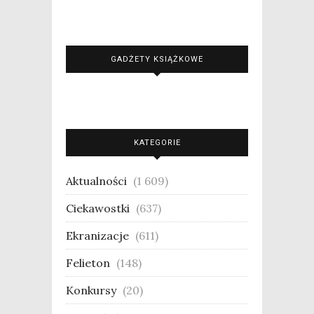
GADŻETY KSIĄŻKOWE
KATEGORIE
Aktualności
(1 609)
Ciekawostki
(637)
Ekranizacje
(611)
Felieton
(148)
Konkursy
(20)