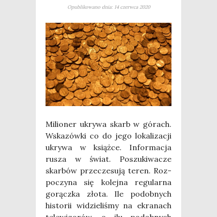
Opublikowano dnia: 14 czerwca 2020
Milio­ner ukry­wa skarb w górach.
Wska­zów­ki co do jego loka­li­za­cji
ukry­wa w książ­ce. Infor­ma­cja
rusza w świat. Poszu­ki­wa­cze
skar­bów prze­cze­su­ją teren. Roz­
po­czy­na się kolej­na regu­lar­na
gorącz­ka zło­ta. Ile podob­nych
histo­rii widzie­li­śmy na ekra­nach