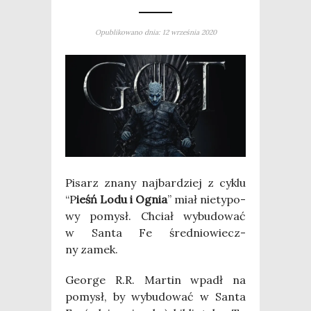
Opublikowano dnia: 12 września 2020
Pisarz zna­ny naj­bar­dziej z cyklu
“P
ieśń Lodu i Ognia
” miał nie­ty­po­
wy pomysł. Chciał wybu­do­wać
w San­ta Fe śre­dnio­wiecz­
ny zamek.
Geo­r­ge R.R. Mar­tin wpadł na
pomysł, by wybu­do­wać w San­ta