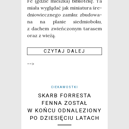
Fe (gdzie miesz­ka) biblio­te­kę. Ta
mia­ła wyglą­dać jak minia­tu­ra śre­
dnio­wiecz­ne­go zam­ku: zbu­do­wa­
na na pla­nie sied­mio­bo­ku,
z dachem zwień­czo­nym tara­sem
oraz z wie­żą.
CZY­TAJ DALEJ
-->
CIEKAWOSTKI
SKARB FORRESTA
FENNA ZOSTAŁ
W KOŃCU ODNALEZIONY
PO DZIESIĘCIU LATACH