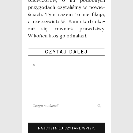
tele­wi­zo­rów, o ilu podob­nych
przy­go­dach czy­ta­li­śmy w powie­
ściach. Tym razem to nie fik­cja,
a rze­czy­wi­stość. Sam skarb oka­
zał się rów­nież praw­dzi­wy.
W koń­cu ktoś go odna­lazł.
CZY­TAJ DALEJ
-->
NAJCHĘTNIEJ CZYTANE WPISY: