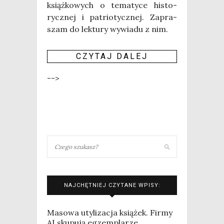
książ­ko­wych o tema­ty­ce histo­
rycz­nej i patrio­tycz­nej. Zapra­
szam do lek­tu­ry wywia­du z nim.
CZY­TAJ DALEJ
-->
NAJCHĘTNIEJ CZYTANE WPISY:
Masowa utylizacja książek. Firmy
AI skupują egzemplarze