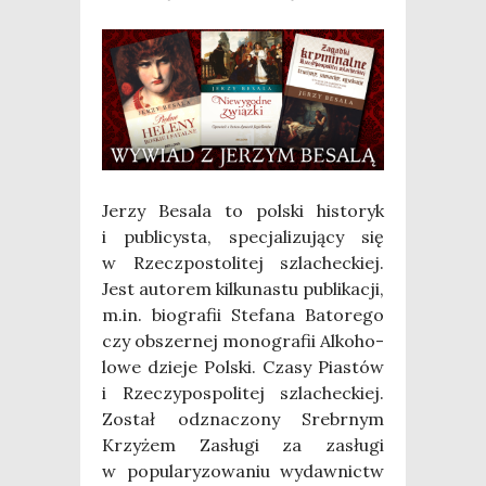
Jerzy Besa­la to pol­ski histo­ryk
i publi­cy­sta, spe­cja­li­zu­ją­cy się
w Rzecz­po­sto­li­tej szla­chec­kiej.
Jest auto­rem kil­ku­na­stu publi­ka­cji,
m.in. bio­gra­fii Ste­fa­na Bato­re­go
czy obszer­nej mono­gra­fii Alko­ho­
lo­we dzie­je Pol­ski. Cza­sy Pia­stów
i Rze­czy­po­spo­li­tej szla­chec­kiej.
Został odzna­czo­ny Srebr­nym
Krzy­żem Zasłu­gi za zasłu­gi
w popu­la­ry­zo­wa­niu wydaw­nictw