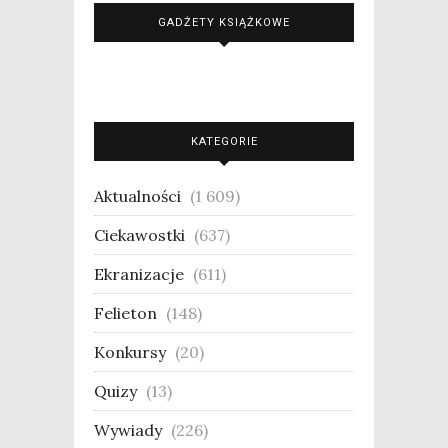
GADŻETY KSIĄŻKOWE
KATEGORIE
Aktualności
(1 609)
Ciekawostki
(637)
Ekranizacje
(611)
Felieton
(148)
Konkursy
(20)
Quizy
(13)
Wywiady
(226)