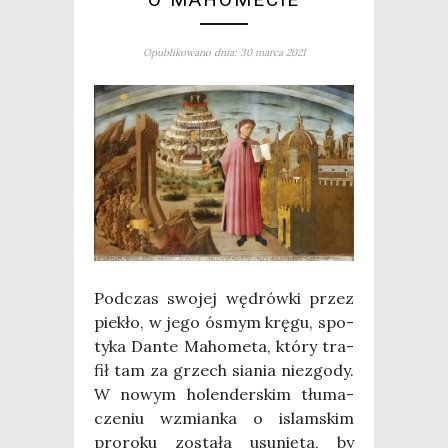
Opublikowano dnia: 30 marca 2021
Pod­czas swo­jej wędrów­ki przez
pie­kło, w jego ósmym krę­gu, spo­
ty­ka Dan­te Maho­me­ta, któ­ry tra­
fił tam za grzech sia­nia nie­zgo­dy.
W nowym holen­der­skim tłu­ma­
cze­niu wzmian­ka o islam­skim
pro­ro­ku zosta­ła usu­nię­ta, by