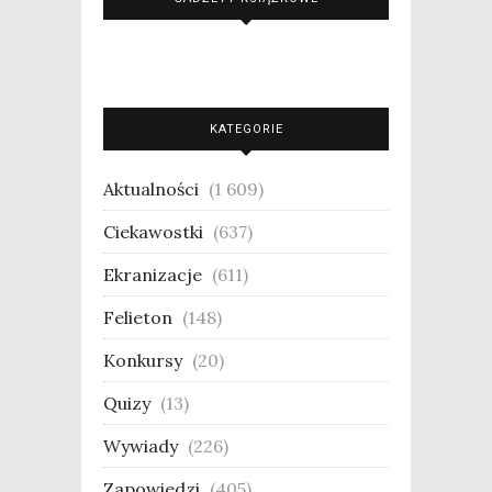
KATEGORIE
Aktualności
(1 609)
Ciekawostki
(637)
Ekranizacje
(611)
Felieton
(148)
Konkursy
(20)
Quizy
(13)
Wywiady
(226)
Zapowiedzi
(405)