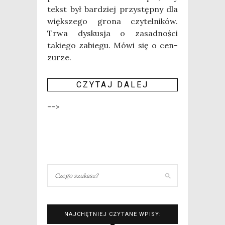
tekst był bar­dziej przy­stęp­ny dla
więk­sze­go gro­na czy­tel­ni­ków.
Trwa dys­ku­sja o zasad­no­ści
takie­go zabie­gu. Mówi się o cen­
zu­rze.
CZY­TAJ DALEJ
-->
NAJCHĘTNIEJ CZYTANE WPISY: