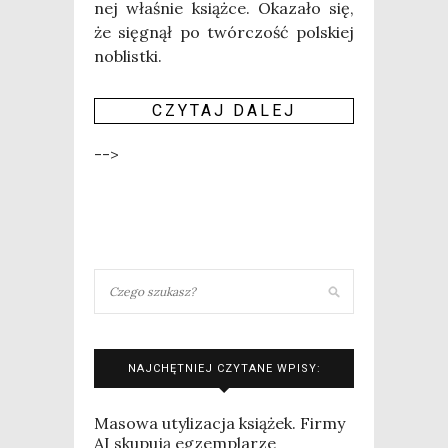
nej wła­śnie książ­ce. Oka­za­ło się,
że się­gnął po twór­czość pol­skiej
noblistki.
CZY­TAJ DALEJ
-->
NAJCHĘTNIEJ CZYTANE WPISY:
Masowa utylizacja książek. Firmy
AI skupują egzemplarze