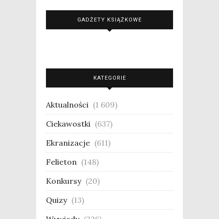
GADŻETY KSIĄŻKOWE
KATEGORIE
Aktualności
(1 609)
Ciekawostki
(637)
Ekranizacje
(611)
Felieton
(148)
Konkursy
(20)
Quizy
(13)