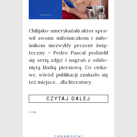
Chi­lij­sko-ame­ry­kań­ski aktor spra­
wił swo­im miło­śnicz­kom i miło­
śni­kom nie­zwy­kły pre­zent świą­
tecz­ny – Pedro Pas­cal podzie­lił
się serią zdjęć i nagrań z odsło­
nię­tą klat­ką pier­sio­wą. Co cie­ka­
we, wśród publi­ka­cji zna­la­zło się
też miej­sce… dla lite­ra­tu­ry.
CZY­TAJ DALEJ
-->
CIEKAWOSTKI