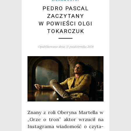
PEDRO PASCAL
ZACZYTANY
W POWIEŚCI OLGI
TOKARCZUK
Opublikowano dnia: 11 października 2024
Zna­ny z roli Obe­ry­na Mar­tel­la w
„Grze o tron” aktor wrzu­cił na
Insta­gra­ma wia­do­mość o czy­ta­