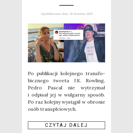
Opublikowano dnia: 26 kwietnia 2025
Po publi­ka­cji kolej­ne­go trans­fo­
bicz­ne­go twe­eta J.K. Row­ling,
Pedro Pas­cal nie wytrzy­mał
i odpi­sał jej w wul­gar­ny spo­sób.
Po raz kolej­ny wystą­pił w obro­nie
osób transpłciowych.
CZY­TAJ DALEJ