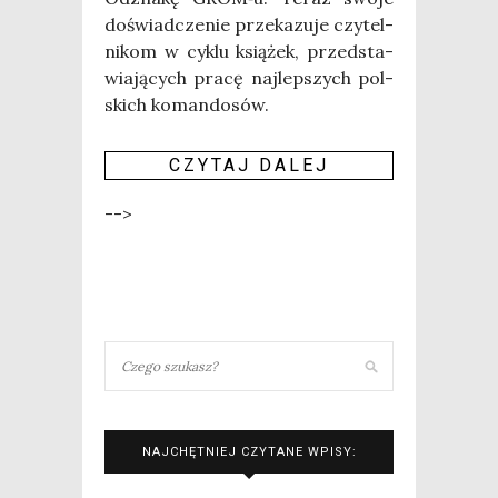
doświad­cze­nie prze­ka­zu­je czy­tel­
ni­kom w cyklu ksią­żek, przed­sta­
wia­ją­cych pra­cę naj­lep­szych pol­
skich koman­do­sów.
CZY­TAJ DALEJ
-->
NAJCHĘTNIEJ CZYTANE WPISY: