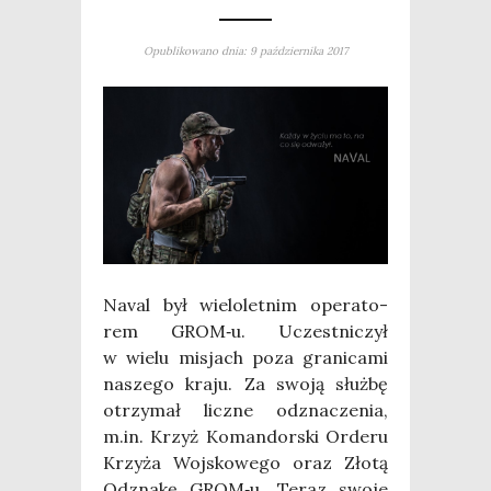
Opublikowano dnia: 9 października 2017
Naval był wie­lo­let­nim ope­ra­to­
rem GROM‑u. Uczest­ni­czył
w wie­lu misjach poza gra­ni­ca­mi
nasze­go kra­ju. Za swo­ją służ­bę
otrzy­mał licz­ne odzna­cze­nia,
m.in. Krzyż Koman­dor­ski Orde­ru
Krzy­ża Woj­sko­we­go oraz Zło­tą
Odzna­kę GROM‑u. Teraz swo­je