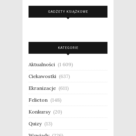
GADŻETY KSIĄŻKOWE
KATEGORIE
Aktualności
(1 609)
Ciekawostki
(637)
Ekranizacje
(611)
Felieton
(148)
Konkursy
(20)
Quizy
(13)
Wywiady
(226)