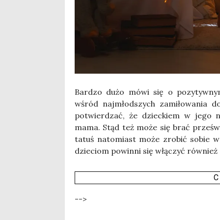
Bar­dzo dużo mówi się o pozy­tyw­nym 
wśród naj­młod­szych zami­ło­wa­nia do 
potwier­dzać, że dziec­kiem w jego naj
mama. Stąd też może się brać prze­świad
tatuś nato­miast może zro­bić sobie wol­
dzie­ciom powin­ni się włą­czyć rów­nież
C
-->