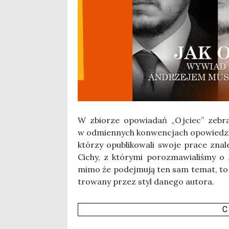
W zbio­rze opo­wia­dań „Ojciec” zebra­
w odmien­nych kon­wen­cjach opo­wie­dzie
któ­rzy opu­bli­ko­wa­li swo­je pra­ce zna
Cichy, z któ­ry­mi poroz­ma­wia­li­śmy o
mimo że podej­mu­ją ten sam temat, to po
tro­wa­ny przez styl dane­go auto­ra.
C