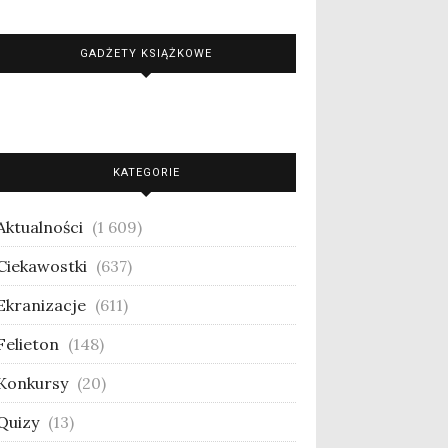
GADŻETY KSIĄŻKOWE
KATEGORIE
Aktualności
(1 609)
Ciekawostki
(637)
Ekranizacje
(611)
Felieton
(148)
Konkursy
(20)
Quizy
(13)