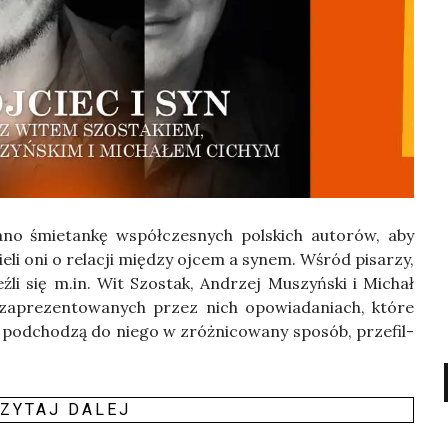
no śmie­tan­kę współ­cze­snych pol­skich auto­rów, aby
­li oni o rela­cji mię­dzy ojcem a synem. Wśród pisa­rzy,
­leź­li się m.in. Wit Szo­stak, Andrzej Muszyń­ski i Michał
 zapre­zen­to­wa­nych przez nich opo­wia­da­niach, któ­re
d­cho­dzą do nie­go w zróż­ni­co­wa­ny spo­sób, prze­fil­
ZY­TAJ DALEJ