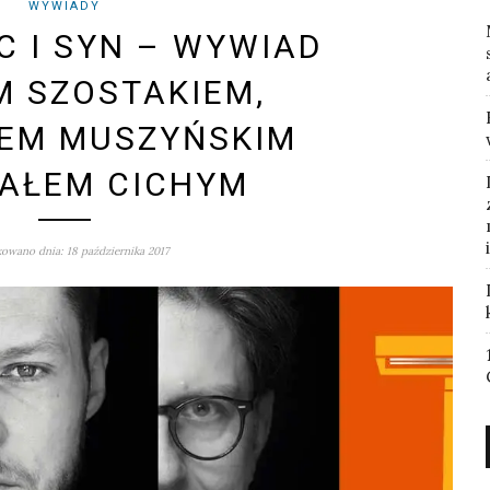
WYWIADY
C I SYN – WYWIAD
M SZOSTAKIEM,
EM MUSZYŃSKIM
HAŁEM CICHYM
owano dnia: 18 października 2017