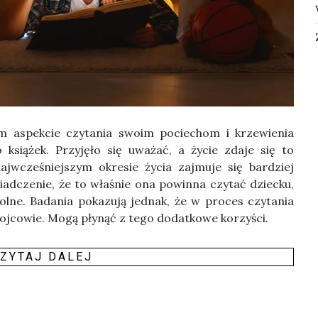
aspek­cie czy­ta­nia swo­im pocie­chom i krze­wie­nia
ksią­żek. Przy­ję­ło się uwa­żać, a życie zda­je się to
­wcze­śniej­szym okre­sie życia zaj­mu­je się bar­dziej
­cze­nie, że to wła­śnie ona powin­na czy­tać dziec­ku,
ne. Bada­nia poka­zu­ją jed­nak, że w pro­ces czy­ta­nia
 ojco­wie. Mogą pły­nąć z tego dodat­ko­we korzy­ści.
ZY­TAJ DALEJ