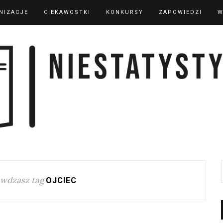
NIZACJE
CIEKAWOSTKI
KONKURSY
ZAPOWIEDZI
W
wdzasz tag
OJCIEC