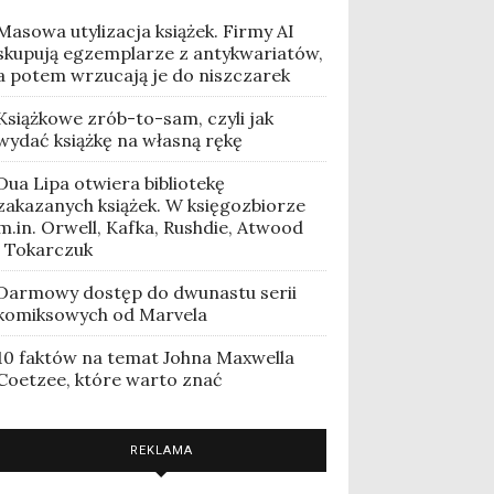
Masowa utylizacja książek. Firmy AI
skupują egzemplarze z antykwariatów,
a potem wrzucają je do niszczarek
Książkowe zrób-to-sam, czyli jak
wydać książkę na własną rękę
Dua Lipa otwiera bibliotekę
zakazanych książek. W księgozbiorze
m.in. Orwell, Kafka, Rushdie, Atwood
i Tokarczuk
Darmowy dostęp do dwunastu serii
komiksowych od Marvela
10 faktów na temat Johna Maxwella
Coetzee, które warto znać
REKLAMA