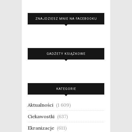
ZNAJDZIESZ MNIE NA FACEBOOKU
GADŻETY KSIĄŻKOWE
KATEGORIE
Aktualności
(1 609)
Ciekawostki
(637)
Ekranizacje
(611)