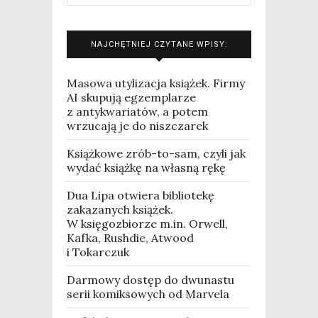
NAJCHĘTNIEJ CZYTANE WPISY:
Masowa utylizacja książek. Firmy
AI skupują egzemplarze
z antykwariatów, a potem
wrzucają je do niszczarek
Książkowe zrób-to-sam, czyli jak
wydać książkę na własną rękę
Dua Lipa otwiera bibliotekę
zakazanych książek.
W księgozbiorze m.in. Orwell,
Kafka, Rushdie, Atwood
i Tokarczuk
Darmowy dostęp do dwunastu
serii komiksowych od Marvela