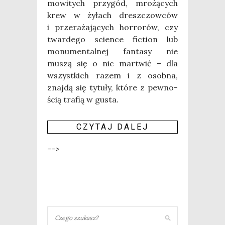
mo­wi­tych przy­gód, mro­żą­cych
krew w żyłach dresz­czow­ców
i prze­ra­ża­ją­cych hor­ro­rów, czy
twar­de­go scien­ce fic­tion lub
monu­men­tal­nej fan­ta­sy nie
muszą się o nic mar­twić – dla
wszyst­kich razem i z osob­na,
znaj­dą się tytu­ły, któ­re z pew­no­
ścią tra­fią w gusta.
CZY­TAJ DALEJ
-->