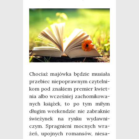
Cho­ciaż majów­ka będzie musia­ła
prze­biec nie­po­praw­nym czy­tel­ni­
kom pod zna­kiem pre­mier kwiet­
nia albo wcze­śniej zacho­mi­ko­wa­
nych ksią­żek, to po tym miłym
dłu­gim week­en­dzie nie zabrak­nie
świe­ży­nek na ryn­ku wydaw­ni­
czym. Spra­gnie­ni moc­nych wra­
żeń, upoj­nych roman­sów, nie­sa­