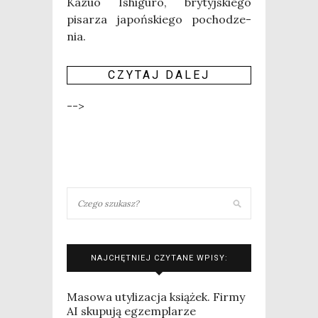
Kazuo Ishi­gu­ro, bry­tyj­skie­go
pisa­rza japoń­skie­go pocho­dze­
nia.
CZY­TAJ DALEJ
-->
NAJCHĘTNIEJ CZYTANE WPISY:
Masowa utylizacja książek. Firmy
AI skupują egzemplarze