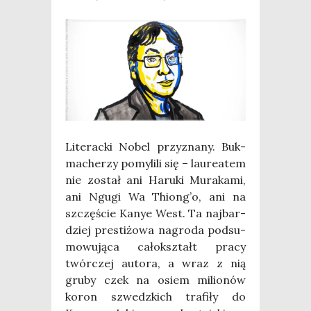
Lite­rac­ki Nobel przy­zna­ny. Buk­
ma­che­rzy pomy­li­li się – lau­re­atem
nie został ani Haru­ki Mura­ka­mi,
ani Ngu­gi Wa Thion­g’o, ani na
szczę­ście Kanye West. Ta naj­bar­
dziej pre­sti­żo­wa nagro­da pod­su­
mo­wu­ją­ca cało­kształt pra­cy
twór­czej auto­ra, a wraz z nią
gru­by czek na osiem milio­nów
koron szwedz­kich tra­fi­ły do