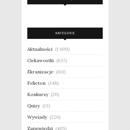
KATEGORIE
Aktualności
(1 609)
Ciekawostki
(637)
Ekranizacje
(611)
Felieton
(148)
Konkursy
(20)
Quizy
(13)
Wywiady
(226)
Zapowiedzi
(405)