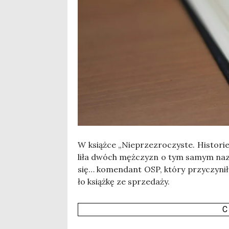
W książ­ce „Nie­prze­zro­czy­ste. Histo­ri
li­ła dwóch męż­czyzn o tym samym nazwi­
się… komen­dant OSP, któ­ry przy­czy­ni
ło książ­kę ze sprze­da­ży.
C