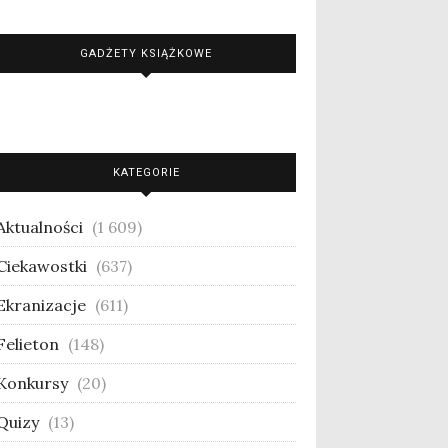
GADŻETY KSIĄŻKOWE
KATEGORIE
Aktualności
(1 609)
Ciekawostki
(637)
Ekranizacje
(611)
Felieton
(148)
Konkursy
(20)
Quizy
(13)