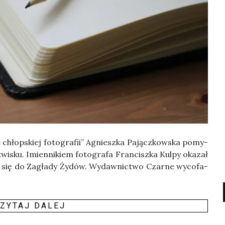
e chłop­skiej foto­gra­fii” Agniesz­ka Pającz­kow­ska pomy­
sku. Imien­ni­kiem foto­gra­fa Fran­cisz­ka Kul­py oka­zał
ł się do Zagła­dy Żydów. Wydaw­nic­two Czar­ne wyco­fa­
ZY­TAJ DALEJ