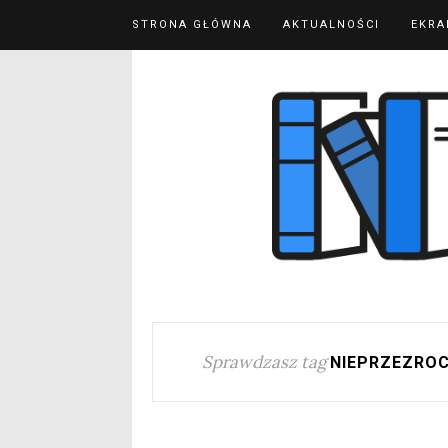
STRONA GŁÓWNA
AKTUALNOŚCI
EKRA
Sprawdzasz tag
NIEPRZEZROC