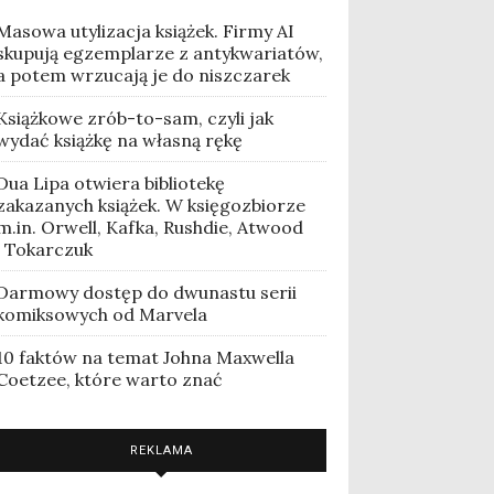
Masowa utylizacja książek. Firmy AI
skupują egzemplarze z antykwariatów,
a potem wrzucają je do niszczarek
Książkowe zrób-to-sam, czyli jak
wydać książkę na własną rękę
Dua Lipa otwiera bibliotekę
zakazanych książek. W księgozbiorze
m.in. Orwell, Kafka, Rushdie, Atwood
i Tokarczuk
Darmowy dostęp do dwunastu serii
komiksowych od Marvela
10 faktów na temat Johna Maxwella
Coetzee, które warto znać
REKLAMA