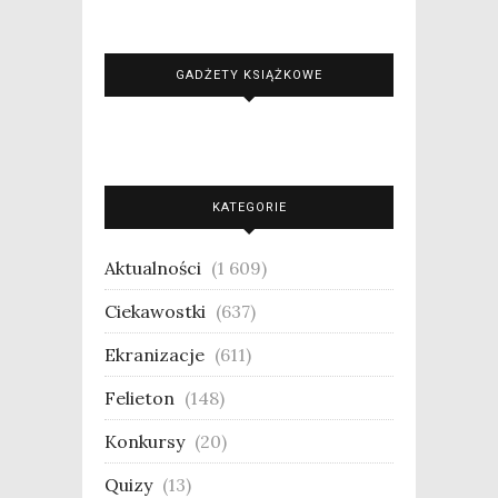
GADŻETY KSIĄŻKOWE
KATEGORIE
Aktualności
(1 609)
Ciekawostki
(637)
Ekranizacje
(611)
Felieton
(148)
Konkursy
(20)
Quizy
(13)