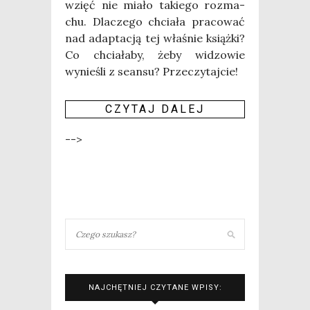
wzięć nie mia­ło takie­go roz­ma­
chu. Dla­cze­go chcia­ła pra­co­wać
nad adap­ta­cją tej wła­śnie książ­ki?
Co chcia­ła­by, żeby widzo­wie
wynie­śli z sean­su? Przeczytajcie!
CZY­TAJ DALEJ
-->
NAJCHĘTNIEJ CZYTANE WPISY: