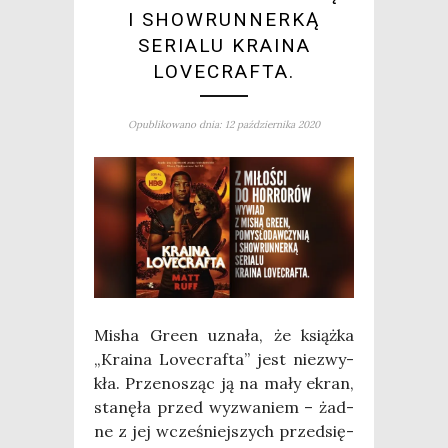
I SHOWRUNNERKĄ
SERIALU KRAINA
LOVECRAFTA.
Opublikowano dnia: 12 października 2020
Misha Gre­en uzna­ła, że książ­ka
„Kra­ina Love­cra­fta” jest nie­zwy­
kła. Prze­no­sząc ją na mały ekran,
sta­nę­ła przed wyzwa­niem – żad­
ne z jej wcze­śniej­szych przed­się­