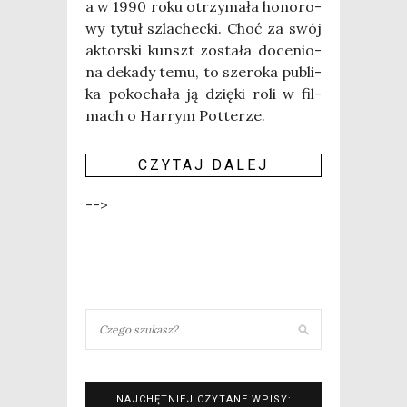
a w 1990 roku otrzy­ma­ła hono­ro­
wy tytuł szla­chec­ki. Choć za swój
aktor­ski kunszt zosta­ła doce­nio­
na deka­dy temu, to sze­ro­ka publi­
ka poko­cha­ła ją dzię­ki roli w fil­
mach o Har­rym Potterze.
CZY­TAJ DALEJ
-->
NAJCHĘTNIEJ CZYTANE WPISY: