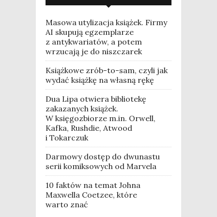
Masowa utylizacja książek. Firmy
AI skupują egzemplarze
z antykwariatów, a potem
wrzucają je do niszczarek
Książkowe zrób-to-sam, czyli jak
wydać książkę na własną rękę
Dua Lipa otwiera bibliotekę
zakazanych książek.
W księgozbiorze m.in. Orwell,
Kafka, Rushdie, Atwood
i Tokarczuk
Darmowy dostęp do dwunastu
serii komiksowych od Marvela
10 faktów na temat Johna
Maxwella Coetzee, które
warto znać