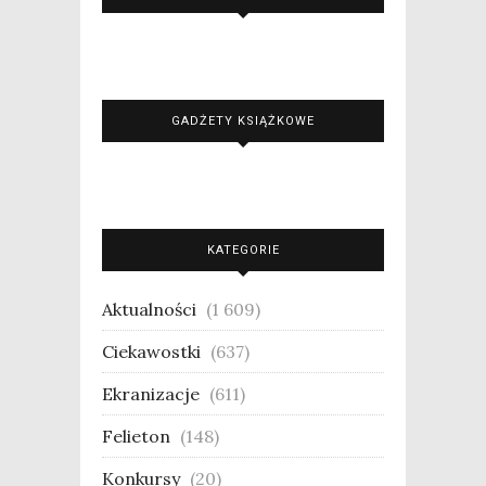
GADŻETY KSIĄŻKOWE
KATEGORIE
Aktualności
(1 609)
Ciekawostki
(637)
Ekranizacje
(611)
Felieton
(148)
Konkursy
(20)