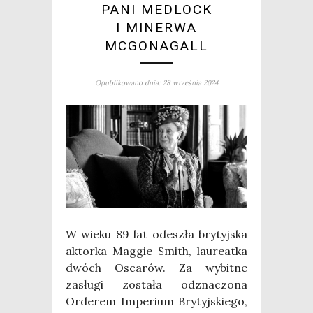
PANI MEDLOCK
I MINERWA
MCGONAGALL
Opublikowano dnia: 28 września 2024
W wie­ku 89 lat ode­szła bry­tyj­ska
aktor­ka Mag­gie Smith, lau­re­at­ka
dwóch Osca­rów. Za wybit­ne
zasłu­gi zosta­ła odzna­czo­na
Orde­rem Impe­rium Bry­tyj­skie­go,