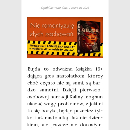
Opublikowano dnia: 1 czerwca 2023
„
Buj­da to odważ­na książ­ka 16+
dają­ca głos nasto­lat­kom, któ­rzy
choć czę­sto nie są sami, są bar­
dzo samot­ni. Dzię­ki pierw­szo­
oso­bo­wej nar­ra­cji Kali­ny mogłam
uka­zać wagę pro­ble­mów, z jaki­mi
ta się bory­ka, będąc prze­cież tyl­
ko i aż nasto­lat­ką. Już nie dziec­
kiem, ale jesz­cze nie doro­słym.