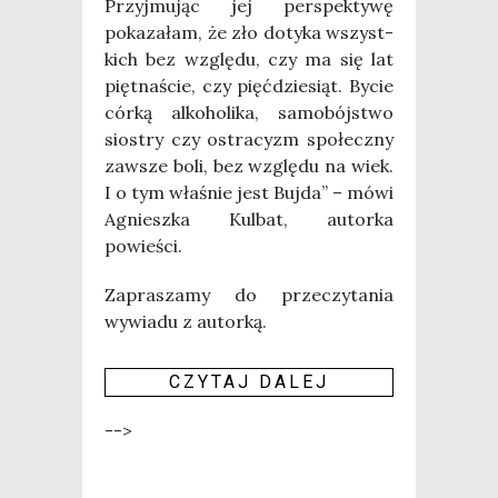
Przyj­mu­jąc jej per­spek­ty­wę
poka­za­łam, że zło doty­ka wszyst­
kich bez wzglę­du, czy ma się lat
pięt­na­ście, czy pięć­dzie­siąt. Bycie
cór­ką alko­ho­li­ka, samo­bój­stwo
sio­stry czy ostra­cyzm spo­łecz­ny
zawsze boli, bez wzglę­du na wiek.
I o tym wła­śnie jest Buj­da” – mówi
Agniesz­ka Kul­bat, autor­ka
powieści.
Zapra­sza­my do prze­czy­ta­nia
wywia­du z autor­ką.
CZY­TAJ DALEJ
-->