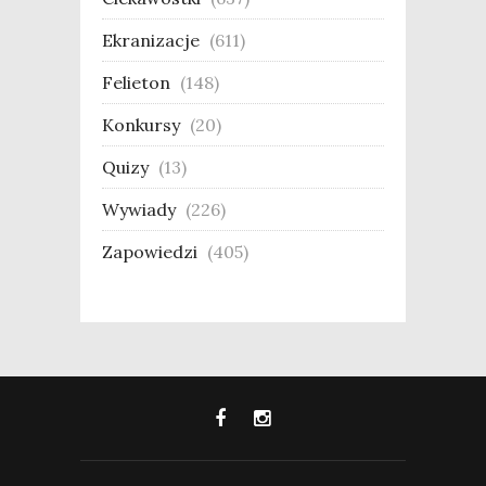
Ekranizacje
(611)
Felieton
(148)
Konkursy
(20)
Quizy
(13)
Wywiady
(226)
Zapowiedzi
(405)