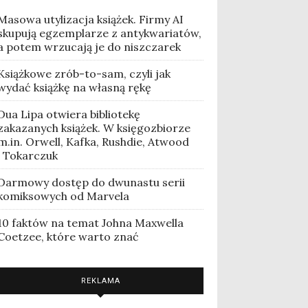
Masowa utylizacja książek. Firmy AI
skupują egzemplarze z antykwariatów,
a potem wrzucają je do niszczarek
Książkowe zrób-to-sam, czyli jak
wydać książkę na własną rękę
Dua Lipa otwiera bibliotekę
zakazanych książek. W księgozbiorze
m.in. Orwell, Kafka, Rushdie, Atwood
i Tokarczuk
Darmowy dostęp do dwunastu serii
komiksowych od Marvela
10 faktów na temat Johna Maxwella
Coetzee, które warto znać
REKLAMA