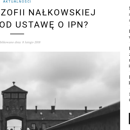
AKTUALNOŚCI
ZOFII NAŁKOWSKIEJ
OD USTAWĘ O IPN?
likowano dnia: 8 lutego 2018