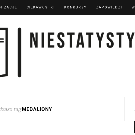
NIZACJE
CIEKAWOSTKI
KONKURSY
ZAPOWIEDZI
W
zasz tag
MEDALIONY