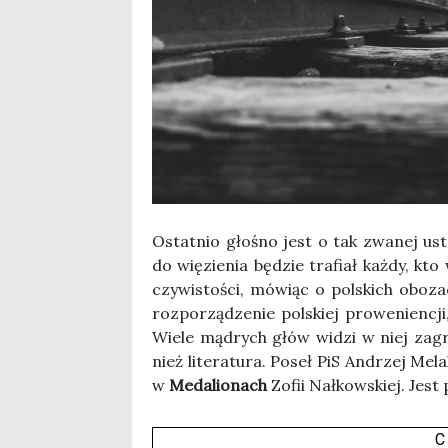
Ostat­nio gło­śno jest o tak zwa­nej usta
do wię­zie­nia będzie tra­fiał każ­dy, kt
czy­wi­sto­ści, mówiąc o pol­skich obo­zac
roz­po­rzą­dze­nie pol­skiej pro­we­nien­c
Wie­le mądrych głów widzi w niej zagro­
nież lite­ra­tu­ra. Poseł PiS Andrzej Mel
w
Meda­lio­nach
Zofii Nał­kow­skiej. Jest
C