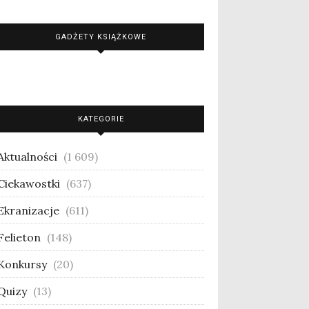
GADŻETY KSIĄŻKOWE
KATEGORIE
Aktualności
(1 609)
Ciekawostki
(637)
Ekranizacje
(611)
Felieton
(148)
Konkursy
(20)
Quizy
(13)