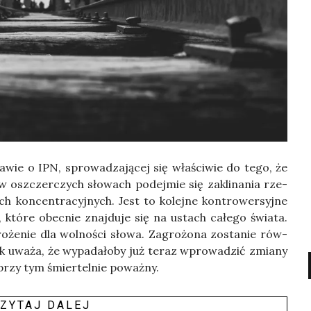
­wie o IPN, spro­wa­dza­ją­cej się wła­ści­wie do tego, że
o w oszczer­czych sło­wach podej­mie się zakli­na­nia rze­
h kon­cen­tra­cyj­nych. Jest to kolej­ne kon­tro­wer­syj­ne
ji, któ­re obec­nie znaj­du­je się na ustach całe­go świa­ta.
że­nie dla wol­no­ści sło­wa. Zagro­żo­na zosta­nie rów­
ak uwa­ża, że wypa­da­ło­by już teraz wpro­wa­dzić zmia­ny
 przy tym śmier­tel­nie poważ­ny.
ZY­TAJ DALEJ