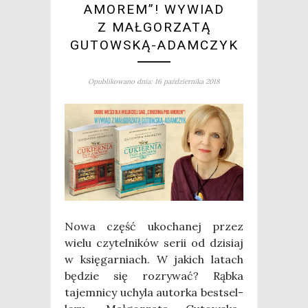
AMOREM”! WYWIAD
Z MAŁGORZATĄ
GUTOWSKĄ-ADAMCZYK
Opublikowano dnia: 16 października 2018
Nowa część uko­cha­nej przez
wie­lu czy­tel­ni­ków serii od dzi­siaj
w księ­gar­niach. W jakich latach
będzie się roz­ry­wać? Rąb­ka
tajem­ni­cy uchy­la autor­ka best­sel­