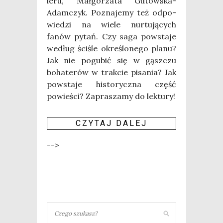
le­ru, Mał­go­rza­ta Gutow­ska-
Adam­czyk. Pozna­je­my też odpo­
wie­dzi na wie­le nur­tu­ją­cych
fanów pytań. Czy saga powsta­je
według ści­śle okre­ślo­ne­go pla­nu?
Jak nie pogu­bić się w gąsz­czu
boha­te­rów w trak­cie pisa­nia? Jak
powsta­je histo­rycz­na część
powie­ści? Zapra­sza­my do lek­tu­ry!
CZY­TAJ DALEJ
-->