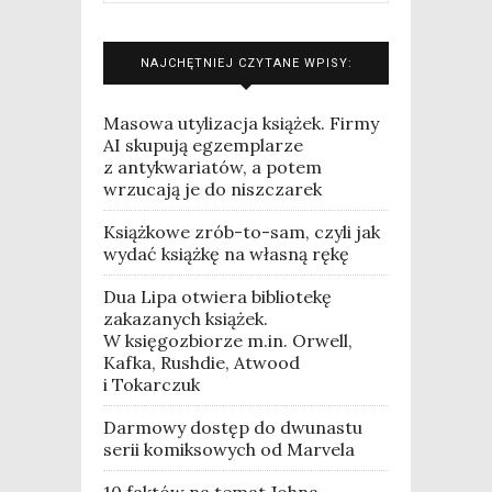
NAJCHĘTNIEJ CZYTANE WPISY:
Masowa utylizacja książek. Firmy
AI skupują egzemplarze
z antykwariatów, a potem
wrzucają je do niszczarek
Książkowe zrób-to-sam, czyli jak
wydać książkę na własną rękę
Dua Lipa otwiera bibliotekę
zakazanych książek.
W księgozbiorze m.in. Orwell,
Kafka, Rushdie, Atwood
i Tokarczuk
Darmowy dostęp do dwunastu
serii komiksowych od Marvela
10 faktów na temat Johna