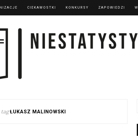
NIZACJE
CIEKAWOSTKI
KONKURSY
ZAPOWIEDZI
W
 tag
ŁUKASZ MALINOWSKI