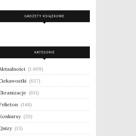
GADŻETY KSIĄŻKOWE
KATEGORIE
Aktualności
(1 609)
Ciekawostki
(637)
Ekranizacje
(611)
Felieton
(148)
Konkursy
(20)
Quizy
(13)