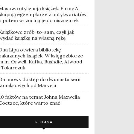
Masowa utylizacja książek. Firmy AI
skupują egzemplarze z antykwariatów,
a potem wrzucają je do niszczarek
Książkowe zrób-to-sam, czyli jak
wydać książkę na własną rękę
Dua Lipa otwiera bibliotekę
zakazanych książek. W księgozbiorze
m.in. Orwell, Kafka, Rushdie, Atwood
i Tokarczuk
Darmowy dostęp do dwunastu serii
komiksowych od Marvela
10 faktów na temat Johna Maxwella
Coetzee, które warto znać
REKLAMA