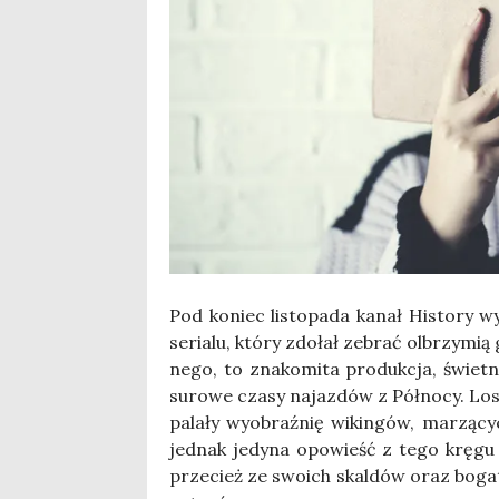
Pod koniec listo­pa­da kanał Histo­ry wy
seria­lu, któ­ry zdo­łał zebrać olbrzy­m
ne­go, to zna­ko­mi­ta pro­duk­cja, świet­n
suro­we cza­sy najaz­dów z Pół­no­cy. Lo
pa­la­ły wyobraź­nię wikin­gów, marzą­cy
jed­nak jedy­na opo­wieść z tego krę­gu ku
prze­cież ze swo­ich skal­dów oraz boga­tej