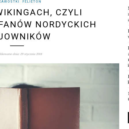
KAWOSTKI
FELIETON
WIKINGACH, CZYLI
 FANÓW NORDYCKICH
JOWNIKÓW
ikowano dnia: 29 stycznia 2018