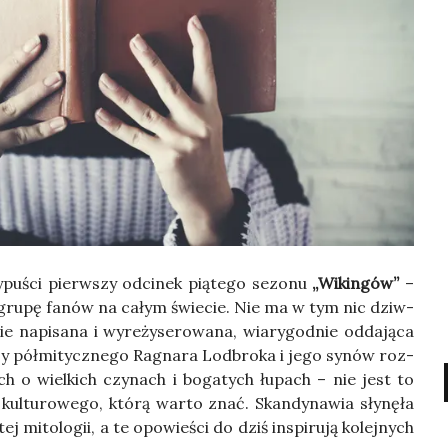
pu­ści pierw­szy odci­nek pią­te­go sezo­nu
„Wikin­gów”
–
ią gru­pę fanów na całym świe­cie. Nie ma w tym nic dziw­
ie napi­sa­na i wyre­ży­se­ro­wa­na, wia­ry­god­nie odda­ją­ca
sy pół­mi­tycz­ne­go Ragna­ra Lod­bro­ka i jego synów roz­
ch o wiel­kich czy­nach i boga­tych łupach – nie jest to
l­tu­ro­we­go, któ­rą war­to znać. Skan­dy­na­wia sły­nę­ła
 mito­lo­gii, a te opo­wie­ści do dziś inspi­ru­ją kolej­nych