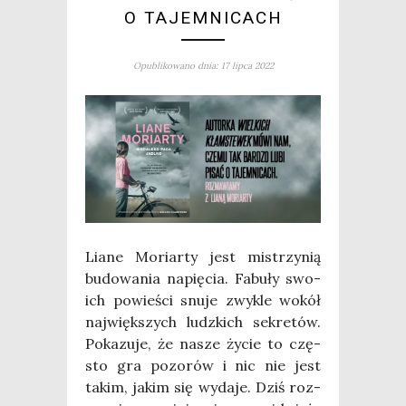
O TAJEMNICACH
Opublikowano dnia: 17 lipca 2022
Lia­ne Moriar­ty jest mistrzy­nią
budo­wa­nia napię­cia. Fabu­ły swo­
ich powie­ści snu­je zwy­kle wokół
naj­więk­szych ludz­kich sekre­tów.
Poka­zu­je, że nasze życie to czę­
sto gra pozo­rów i nic nie jest
takim, jakim się wyda­je. Dziś roz­