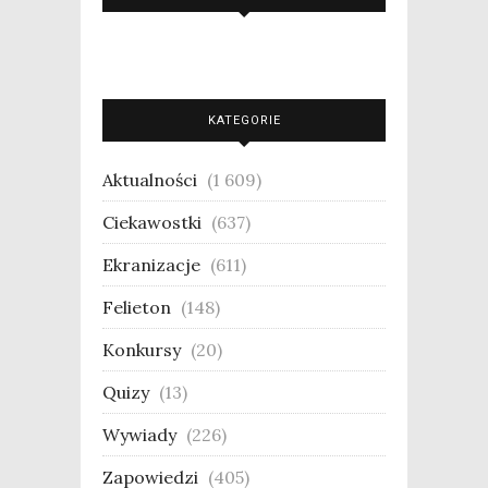
KATEGORIE
Aktualności
(1 609)
Ciekawostki
(637)
Ekranizacje
(611)
Felieton
(148)
Konkursy
(20)
Quizy
(13)
Wywiady
(226)
Zapowiedzi
(405)