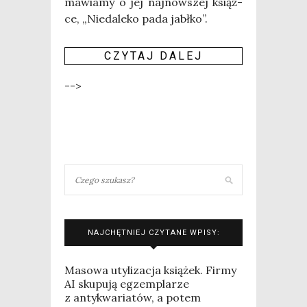
ma­wia­my o jej naj­now­szej książ­
ce, „Nie­da­le­ko pada jabł­ko”.
CZY­TAJ DALEJ
-->
NAJCHĘTNIEJ CZYTANE WPISY:
Masowa utylizacja książek. Firmy
AI skupują egzemplarze
z antykwariatów, a potem