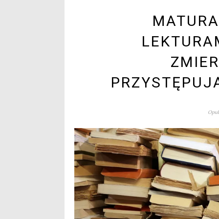
MATURA 
LEKTURAM
ZMIE
PRZYSTĘPUJ
Opub