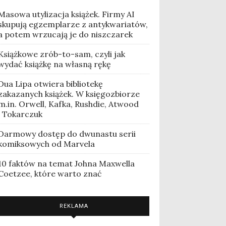
Masowa utylizacja książek. Firmy AI
skupują egzemplarze z antykwariatów,
a potem wrzucają je do niszczarek
Książkowe zrób-to-sam, czyli jak
wydać książkę na własną rękę
Dua Lipa otwiera bibliotekę
zakazanych książek. W księgozbiorze
m.in. Orwell, Kafka, Rushdie, Atwood
i Tokarczuk
Darmowy dostęp do dwunastu serii
komiksowych od Marvela
10 faktów na temat Johna Maxwella
Coetzee, które warto znać
REKLAMA