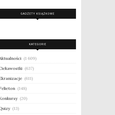
GADŻETY KSIĄŻKOWE
KATEGORIE
Aktualności
(1 609)
Ciekawostki
(637)
Ekranizacje
(611)
Felieton
(148)
Konkursy
(20)
Quizy
(13)