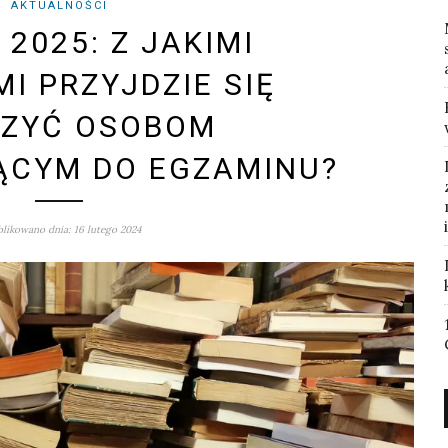
AKTUALNOŚCI
2025: Z JAKIMI
I PRZYJDZIE SIĘ
RZYĆ OSOBOM
ĄCYM DO EGZAMINU?
likowano dnia: 16 lutego 2024