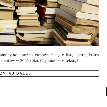
i­na­cyj­nej moż­na zapo­znać się z listą lek­tur, któ­ra
­tu­rien­tów w 2025 roku. Czy zna­cie te tek­sty?
ZY­TAJ DALEJ