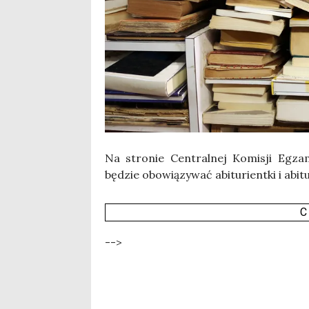
Na stro­nie Cen­tral­nej Komi­sji Egza­m
będzie obo­wią­zy­wać abi­tu­rient­ki i abi
C
-->