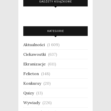
GADŻETY KSIĄŻKOWE
KATEGORIE
Aktualności
(1 609)
Ciekawostki
(637)
Ekranizacje
(611)
Felieton
(148)
Konkursy
(20)
Quizy
(13)
Wywiady
(226)