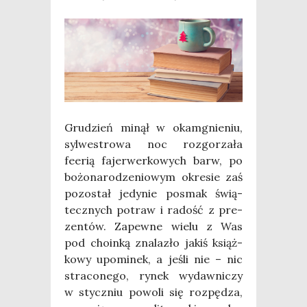
Gru­dzień minął w oka­mgnie­niu,
syl­we­stro­wa noc roz­go­rza­ła
feerią fajer­wer­ko­wych barw, po
bożo­na­ro­dze­nio­wym okre­sie zaś
pozo­stał jedy­nie posmak świą­
tecz­nych potraw i radość z pre­
zen­tów. Zapew­ne wie­lu z Was
pod cho­in­ką zna­la­zło jakiś książ­
ko­wy upo­mi­nek, a jeśli nie – nic
stra­co­ne­go, rynek wydaw­ni­czy
w stycz­niu powo­li się roz­pę­dza,