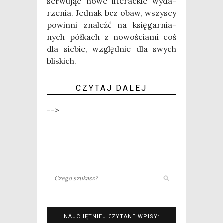
ser­wu­jąc nowe lite­rac­kie wyda­
rze­nia. Jed­nak bez obaw, wszy­scy
powin­ni zna­leźć na księ­gar­nia­
nych pół­kach z nowo­ścia­mi coś
dla sie­bie, względ­nie dla swych
bli­skich.
CZY­TAJ DALEJ
-->
NAJCHĘTNIEJ CZYTANE WPISY: