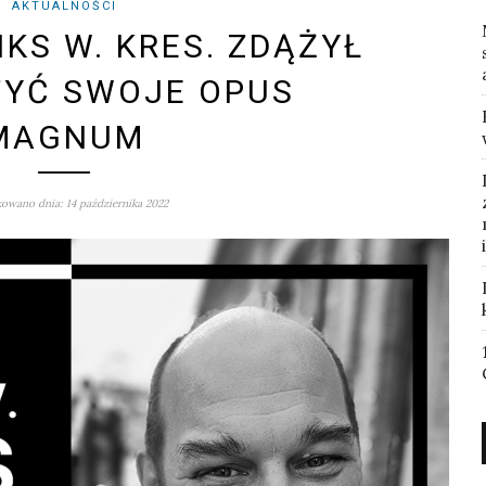
AKTUALNOŚCI
IKS W. KRES. ZDĄŻYŁ
YĆ SWOJE OPUS
MAGNUM
owano dnia: 14 października 2022