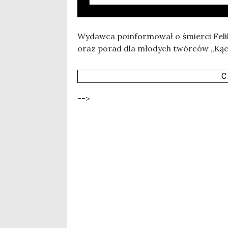
Wydaw­ca poin­for­mo­wał o śmier­ci Felik­
oraz porad dla mło­dych twór­ców „Kącik
C
-->