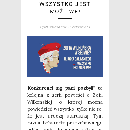
WSZYSTKO JEST
MOŻLIWE!
Opublikowano dnia: 16 kwietnia 2021
„
Kon­ku­ren­ci się pani pozby­li
” to
kolej­na z serii powie­ści o Zofii
Wil­koń­skiej, o któ­rej moż­na
powie­dzieć wszyst­ko, tyl­ko nie to,
że jest uro­czą sta­rusz­ką. Tym
razem boha­ter­ka prze­za­baw­ne­go
cyklu tra­fia do sej­mu, gdzie jej