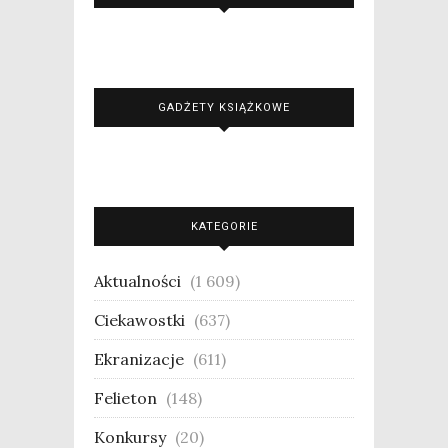
GADŻETY KSIĄŻKOWE
KATEGORIE
Aktualności
(1 609)
Ciekawostki
(637)
Ekranizacje
(611)
Felieton
(148)
Konkursy
(20)