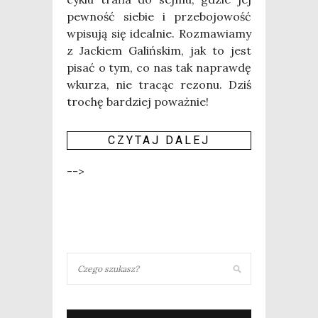
pew­ność sie­bie i prze­bo­jo­wość
wpi­su­ją się ide­al­nie. Roz­ma­wia­my
z Jac­kiem Galiń­skim, jak to jest
pisać o tym, co nas tak napraw­dę
wku­rza, nie tra­cąc rezo­nu. Dziś
tro­chę bar­dziej poważ­nie!
CZY­TAJ DALEJ
-->