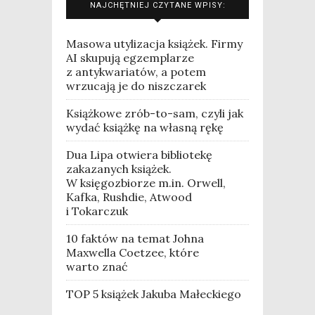
NAJCHĘTNIEJ CZYTANE WPISY:
Masowa utylizacja książek. Firmy
AI skupują egzemplarze
z antykwariatów, a potem
wrzucają je do niszczarek
Książkowe zrób-to-sam, czyli jak
wydać książkę na własną rękę
Dua Lipa otwiera bibliotekę
zakazanych książek.
W księgozbiorze m.in. Orwell,
Kafka, Rushdie, Atwood
i Tokarczuk
10 faktów na temat Johna
Maxwella Coetzee, które
warto znać
TOP 5 książek Jakuba Małeckiego