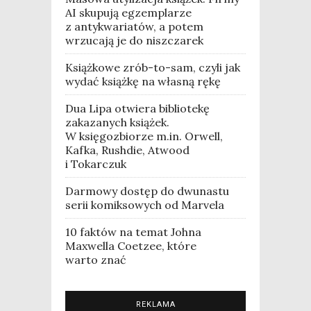
AI skupują egzemplarze
z antykwariatów, a potem
wrzucają je do niszczarek
Książkowe zrób-to-sam, czyli jak
wydać książkę na własną rękę
Dua Lipa otwiera bibliotekę
zakazanych książek.
W księgozbiorze m.in. Orwell,
Kafka, Rushdie, Atwood
i Tokarczuk
Darmowy dostęp do dwunastu
serii komiksowych od Marvela
10 faktów na temat Johna
Maxwella Coetzee, które
warto znać
REKLAMA