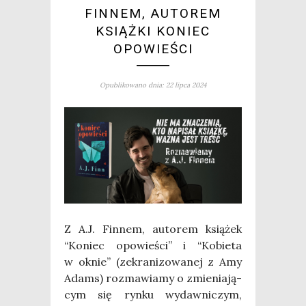
FINNEM, AUTOREM
KSIĄŻKI KONIEC
OPOWIEŚCI
Opublikowano dnia: 22 lipca 2024
Z A.J. Fin­nem, auto­rem ksią­żek
“Koniec opo­wie­ści” i “Kobie­ta
w oknie” (zekra­ni­zo­wa­nej z Amy
Adams) roz­ma­wia­my o zmie­nia­ją­
cym się ryn­ku wydaw­ni­czym,