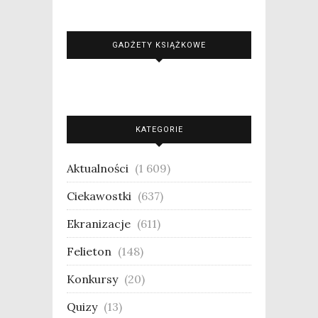
GADŻETY KSIĄŻKOWE
KATEGORIE
Aktualności
(1 609)
Ciekawostki
(637)
Ekranizacje
(611)
Felieton
(148)
Konkursy
(20)
Quizy
(13)