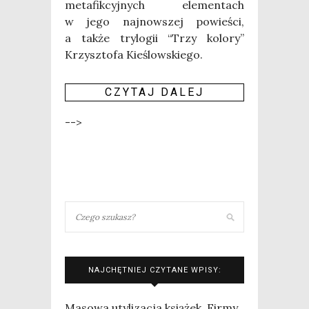
meta­fik­cyj­nych ele­men­tach
w jego naj­now­szej powie­ści,
a tak­że try­lo­gii “Trzy kolo­ry”
Krzysz­to­fa Kie­ślow­skie­go.
CZY­TAJ DALEJ
-->
NAJCHĘTNIEJ CZYTANE WPISY:
Masowa utylizacja książek. Firmy