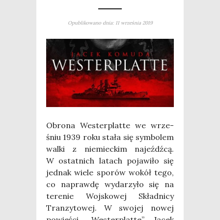
Opublikowano dnia: 11 września 2019
Obro­na Wester­plat­te we wrze­
śniu 1939 roku sta­ła się sym­bo­lem
wal­ki z nie­miec­kim najeźdź­cą.
W ostat­nich latach poja­wi­ło się
jed­nak wie­le spo­rów wokół tego,
co napraw­dę wyda­rzy­ło się na
tere­nie Woj­sko­wej Skład­ni­cy
Tran­zy­to­wej. W swo­jej nowej
powie­ści „Wester­plat­te” Jacek