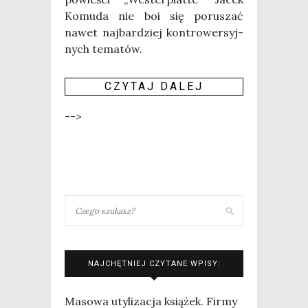
Komu­da nie boi się poru­szać
nawet naj­bar­dziej kon­tro­wer­syj­
nych tema­tów.
CZY­TAJ DALEJ
-->
NAJCHĘTNIEJ CZYTANE WPISY:
Masowa utylizacja książek. Firmy