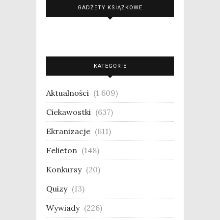
GADŻETY KSIĄŻKOWE
KATEGORIE
Aktualności
(1 609)
Ciekawostki
(637)
Ekranizacje
(611)
Felieton
(148)
Konkursy
(20)
Quizy
(13)
Wywiady
(226)