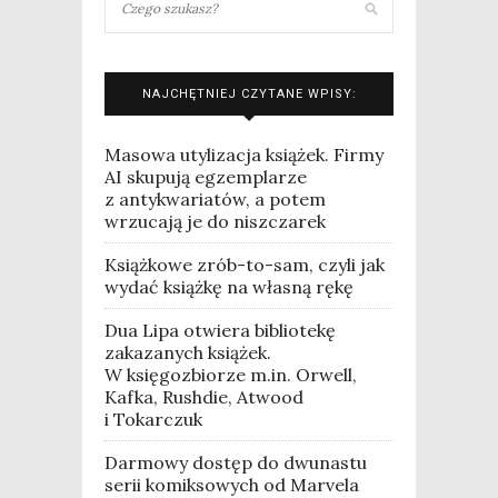
NAJCHĘTNIEJ CZYTANE WPISY:
Masowa utylizacja książek. Firmy
AI skupują egzemplarze
z antykwariatów, a potem
wrzucają je do niszczarek
Książkowe zrób-to-sam, czyli jak
wydać książkę na własną rękę
Dua Lipa otwiera bibliotekę
zakazanych książek.
W księgozbiorze m.in. Orwell,
Kafka, Rushdie, Atwood
i Tokarczuk
Darmowy dostęp do dwunastu
serii komiksowych od Marvela