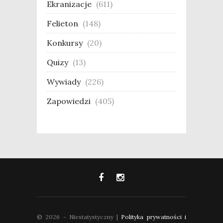
Ekranizacje
(611)
Felieton
(148)
Konkursy
(20)
Quizy
(13)
Wywiady
(226)
Zapowiedzi
(405)
© 2026 - Niestatystyczny |
Polityka prywatności i