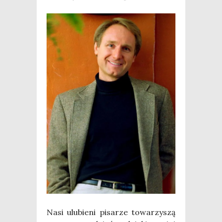
Nasi ulu­bie­ni pisa­rze towa­rzy­szą