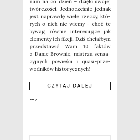
nam na co dzień – dzię­ki swo­jej
twór­czo­ści. Jed­no­cze­śnie jed­nak
jest napraw­dę wie­le rze­czy, któ­
rych o nich nie wie­my – choć te
bywa­ją rów­nie inte­re­su­ją­ce jak
ele­men­ty ich fik­cji. Dziś chciał­bym
przed­sta­wić Wam 10 fak­tów
o Danie Brow­nie, mistrzu sen­sa­
cyj­nych powie­ści i quasi-prze­
wod­ni­ków historycznych!
CZY­TAJ DALEJ
-->