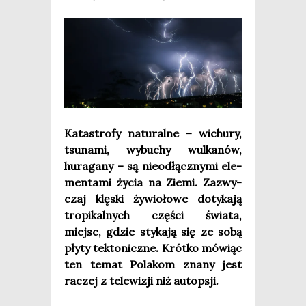
Kata­stro­fy natu­ral­ne – wichu­ry,
tsu­na­mi, wybu­chy wul­ka­nów,
hura­ga­ny – są nie­od­łącz­ny­mi ele­
men­ta­mi życia na Zie­mi. Zazwy­
czaj klę­ski żywio­ło­we doty­ka­ją
tro­pi­kal­nych czę­ści świa­ta,
miejsc, gdzie sty­ka­ją się ze sobą
pły­ty tek­to­nicz­ne. Krót­ko mówiąc
ten temat Pola­kom zna­ny jest
raczej z tele­wi­zji niż autopsji.