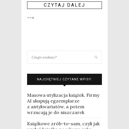
CZY­TAJ DALEJ
-->
NAJCHĘTNIEJ CZYTANE WPISY:
Masowa utylizacja książek. Firmy
AI skupują egzemplarze
z antykwariatów, a potem
wrzucają je do niszczarek
Książkowe zrób-to-sam, czyli jak