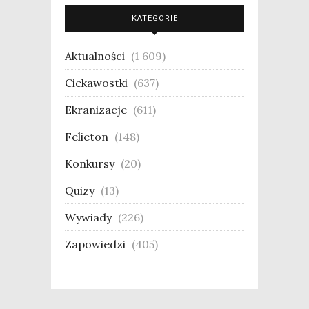
KATEGORIE
Aktualności
(1 609)
Ciekawostki
(637)
Ekranizacje
(611)
Felieton
(148)
Konkursy
(20)
Quizy
(13)
Wywiady
(226)
Zapowiedzi
(405)