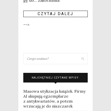
gę do… zako­cha­nia!
CZY­TAJ DALEJ
-->
NAJCHĘTNIEJ CZYTANE WPISY:
Masowa utylizacja książek. Firmy
AI skupują egzemplarze
z antykwariatów, a potem
wrzucają je do niszczarek