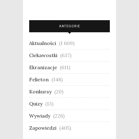
KATEGORIE
Aktualności
(1 609)
Ciekawostki
(637)
Ekranizacje
(611)
Felieton
(148)
Konkursy
(20)
Quizy
(13)
Wywiady
(226)
Zapowiedzi
(405)