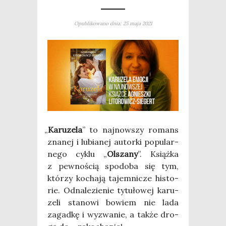
Opublikowano dnia: 25 maja 2021
„
Karu­ze­la
” to naj­now­szy romans
zna­nej i lubia­nej autor­ki popu­lar­
ne­go cyklu „
Olsza­ny
”. Książ­ka
z pew­no­ścią spodo­ba się tym,
któ­rzy kocha­ją tajem­ni­cze histo­
rie. Odna­le­zie­nie tytu­ło­wej karu­
ze­li sta­no­wi bowiem nie lada
zagad­kę i wyzwa­nie, a tak­że dro­