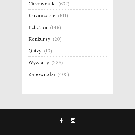
Ciekawostki
(637)
Ekranizacje
(611)
Felieton
(148)
Konkursy
(20)
Quizy
(13)
Wywiady
(226)
Zapowiedzi
(405)