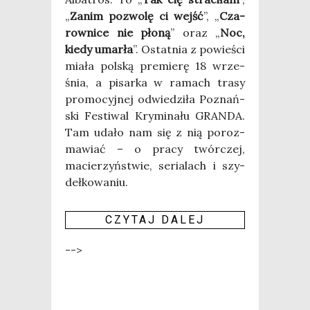
„
Zanim pozwo­lę ci wejść
”, „
Cza­
row­ni­ce nie pło­ną
” oraz „
Noc,
kie­dy umar­ła
”. Ostat­nia z powie­ści
mia­ła pol­ską pre­mie­rę 18 wrze­
śnia, a pisar­ka w ramach tra­sy
pro­mo­cyj­nej odwie­dzi­ła Poznań­
ski Festi­wal Kry­mi­na­łu GRANDA.
Tam uda­ło nam się z nią poroz­
ma­wiać – o pra­cy twór­czej,
macie­rzyń­stwie, seria­lach i szy­
deł­ko­wa­niu.
CZY­TAJ DALEJ
-->