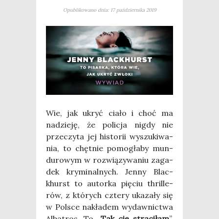
Opublikowano dnia: 17 października 2019
Wie, jak ukryć cia­ło i choć ma
nadzie­ję, że poli­cja nigdy nie
prze­czy­ta jej histo­rii wyszu­ki­wa­
nia, to chęt­nie pomo­gła­by mun­
du­ro­wym w roz­wią­zy­wa­niu zaga­
dek kry­mi­nal­nych. Jen­ny Blac­
khurst to autor­ka pię­ciu thril­le­
rów, z któ­rych czte­ry uka­za­ły się
w Pol­sce nakła­dem wydaw­nic­twa
Alba­tros. To „
Tak cię stra­ci­łam
”,