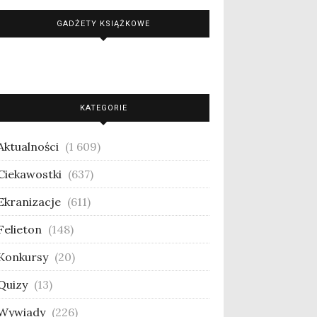
GADŻETY KSIĄŻKOWE
KATEGORIE
Aktualności
(1 609)
Ciekawostki
(637)
Ekranizacje
(611)
Felieton
(148)
Konkursy
(20)
Quizy
(13)
Wywiady
(226)