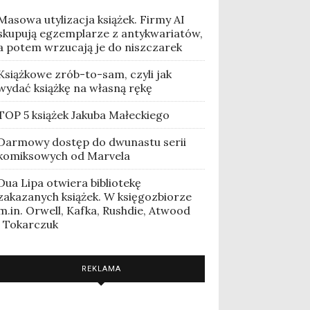
Masowa utylizacja książek. Firmy AI
skupują egzemplarze z antykwariatów,
a potem wrzucają je do niszczarek
Książkowe zrób-to-sam, czyli jak
wydać książkę na własną rękę
TOP 5 książek Jakuba Małeckiego
Darmowy dostęp do dwunastu serii
komiksowych od Marvela
Dua Lipa otwiera bibliotekę
zakazanych książek. W księgozbiorze
m.in. Orwell, Kafka, Rushdie, Atwood
i Tokarczuk
REKLAMA