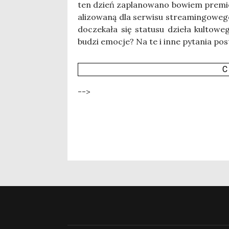
ten dzień zapla­no­wa­no bowiem pre­mie­r
ali­zo­wa­ną dla ser­wi­su stre­amin­go­we
docze­ka­ła się sta­tu­su dzie­ła kul­to­
budzi emo­cje? Na te i inne pyta­nia post
C
-->