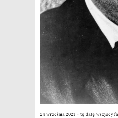
24 wrze­śnia 2021 – tę datę wszy­scy fan