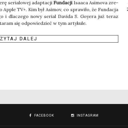
ę seria­lo­wej adap­ta­cji
Fun­da­cji
Isa­aca Asi­mo­va zre­
­go Apple TV+. Kim był Asi­mov, co spra­wi­ło, że Fun­da­cja
we­go i dla­cze­go nowy serial Davi­da S. Goy­era już teraz
a­ram się odpo­wie­dzieć w tym arty­ku­le.
ZY­TAJ DALEJ
FACEBOOK
INSTAGRAM