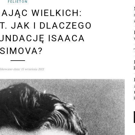
FELIETON
AJĄC WIELKICH:
T. JAK I DLACZEGO
UNDACJĘ ISAACA
SIMOVA?
ikowano dnia: 15 września 2021