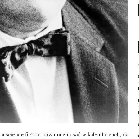
i scien­ce fic­tion powin­ni zapi­sać w kalen­da­rzach, na