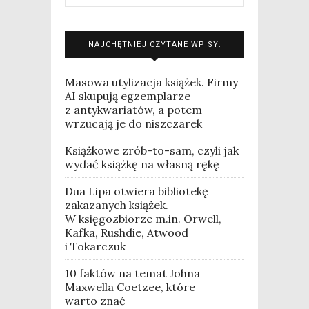
NAJCHĘTNIEJ CZYTANE WPISY:
Masowa utylizacja książek. Firmy
AI skupują egzemplarze
z antykwariatów, a potem
wrzucają je do niszczarek
Książkowe zrób-to-sam, czyli jak
wydać książkę na własną rękę
Dua Lipa otwiera bibliotekę
zakazanych książek.
W księgozbiorze m.in. Orwell,
Kafka, Rushdie, Atwood
i Tokarczuk
10 faktów na temat Johna
Maxwella Coetzee, które
warto znać