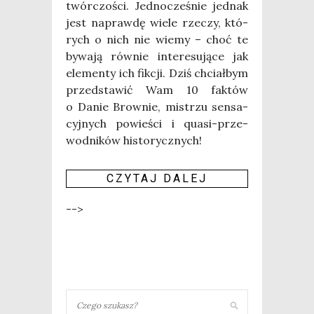
twór­czo­ści. Jed­no­cze­śnie jed­nak
jest napraw­dę wie­le rze­czy, któ­
rych o nich nie wie­my – choć te
bywa­ją rów­nie inte­re­su­ją­ce jak
ele­men­ty ich fik­cji. Dziś chciał­bym
przed­sta­wić Wam 10 fak­tów
o Danie Brow­nie, mistrzu sen­sa­
cyj­nych powie­ści i quasi-prze­
wod­ni­ków historycznych!
CZY­TAJ DALEJ
-->