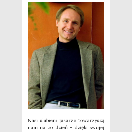
Nasi ulu­bie­ni pisa­rze towa­rzy­szą
nam na co dzień – dzię­ki swo­jej