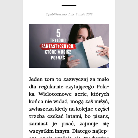
Opublikowano dnia: 8 maja 2018
Jeden tom to zazwy­czaj za mało
dla regu­lar­nie czy­ta­ją­ce­go Pola­
ka. Wie­lo­to­mo­we serie, któ­rych
koń­ca nie widać, mogą zaś nużyć,
zwłasz­cza kie­dy na kolej­ne czę­ści
trze­ba cze­kać lata­mi, bo pisarz,
zamiast je pisać, zaj­mu­je się
wszyst­kim innym. Dla­te­go naj­lep­