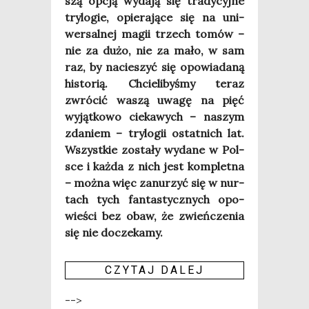
szą opcją wyda­ją się tra­dy­cyj­ne
try­lo­gie, opie­ra­ją­ce się na uni­
wer­sal­nej magii trzech tomów –
nie za dużo, nie za mało, w sam
raz, by nacie­szyć się opo­wia­da­ną
histo­rią. Chcie­li­by­śmy teraz
zwró­cić waszą uwa­gę na pięć
wyjąt­ko­wo cie­ka­wych – naszym
zda­niem – try­lo­gii ostat­nich lat.
Wszyst­kie zosta­ły wyda­ne w Pol­
sce i każ­da z nich jest kom­plet­na
– moż­na więc zanu­rzyć się w nur­
tach tych fan­ta­stycz­nych opo­
wie­ści bez obaw, że zwień­cze­nia
się nie docze­ka­my.
CZY­TAJ DALEJ
-->