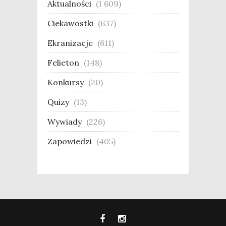
Aktualności
(1 609)
Ciekawostki
(637)
Ekranizacje
(611)
Felieton
(148)
Konkursy
(20)
Quizy
(13)
Wywiady
(226)
Zapowiedzi
(405)