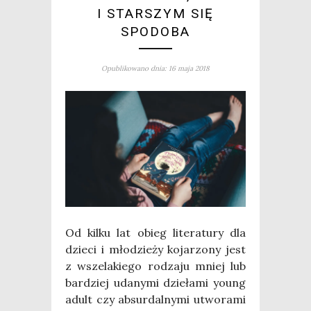
I STARSZYM SIĘ
SPODOBA
Opublikowano dnia: 16 maja 2018
Od kil­ku lat obieg lite­ra­tu­ry dla
dzie­ci i mło­dzie­ży koja­rzo­ny jest
z wsze­la­kie­go rodza­ju mniej lub
bar­dziej uda­ny­mi dzie­ła­mi young
adult czy absur­dal­ny­mi utwo­ra­mi