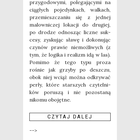
przy­go­do­wy­mi, pole­ga­ją­cy­mi na
cią­głych poje­dyn­kach, wal­kach,
prze­miesz­cza­niu się z jed­nej
malow­ni­czej loka­cji do dru­giej,
po dro­dze odno­sząc licz­ne suk­
ce­sy, zysku­jąc sła­wę i doko­nu­jąc
czy­nów pra­wie nie­moż­li­wych (z
tym, że logi­ka i realizm idą w las).
Pomi­mo że tego typu pro­za
rośnie jak grzy­by po desz­czu,
obok niej wciąż moż­na odkry­wać
per­ły, któ­re star­szych czy­tel­ni­
ków poru­szą i nie pozo­sta­ną
niko­mu obo­jęt­ne.
CZY­TAJ DALEJ
-->