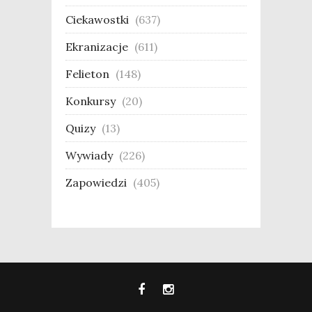
Ciekawostki
(637)
Ekranizacje
(611)
Felieton
(148)
Konkursy
(20)
Quizy
(13)
Wywiady
(226)
Zapowiedzi
(405)