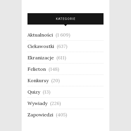
KATEGORIE
Aktualności
(1 609)
Ciekawostki
(637)
Ekranizacje
(611)
Felieton
(148)
Konkursy
(20)
Quizy
(13)
Wywiady
(226)
Zapowiedzi
(405)