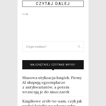
CZY­TAJ DALEJ
-->
NAJCHĘTNIEJ CZYTANE WPISY:
Masowa utylizacja książek. Firmy
AI skupują egzemplarze
z antykwariatów, a potem
wrzucają je do niszczarek
Książkowe zrób-to-sam, czyli jak
wydać książkę na własną rękę