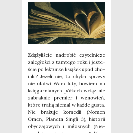
Zdą­ży­li­ście nad­ro­bić czy­tel­ni­cze
zale­gło­ści z tam­te­go roku i jeste­
ście po lek­tu­rze ksią­żek spod cho­
in­ki? Jeże­li nie, to chy­ba spra­wy
nie uła­twi Wam luty, bowiem na
księ­gar­nia­nych pół­kach wciąż nie
zabrak­nie pre­mier i wzno­wień,
któ­re tra­fią nie­mal w każ­de gusta.
Nie bra­ku­je kome­dii (Nomen
Omen, Pla­ne­ta Sin­gli 3), histo­rii
oby­cza­jo­wych i miło­snych (Nie­