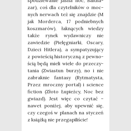
spo­dzie­wa­nie jasna noc, Bal­tha­
zar), coś dla czy­tel­ni­ków o moc­
nych ner­wach też się znaj­dzie (M
jak Mor­der­ca, 17 pod­nieb­nych
kosz­ma­rów), łak­ną­cych wie­dzy
tak­że rynek wydaw­ni­czy nie
zawie­dzie (Pie­lę­gniar­ki, Osca­ry,
Dzie­ci Hitle­ra), a sym­pa­ty­zu­ją­cy
z powie­ścią histo­rycz­ną z pew­no­
ścią będą mie­li wie­le do prze­czy­
ta­nia (Zwia­stun burzy), no i nie
zabrak­nie fan­ta­sy (Ryt­ma­ty­sta,
Przez mrocz­ny por­tal) i scien­ce
fic­tion (Zło­to Łupież­cy, Noc bez
gwiazd). Jest więc co czy­tać –
nawet poni­żej, aby upew­nić się,
czy cze­goś w pla­nach na sty­czeń
z książ­ką nie prze­ga­pi­li­ście!